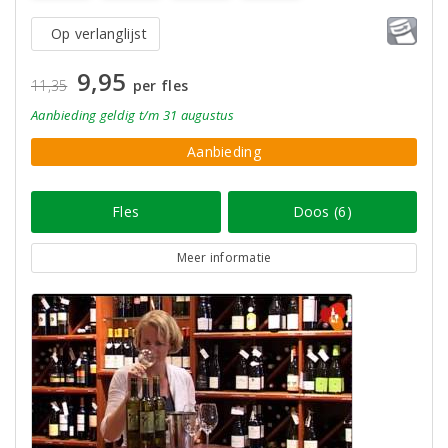
Op verlanglijst
9,95
11,35
per fles
Aanbieding
geldig
t/m 31 augustus
Aanbieding
Fles
Doos (6)
Meer informatie