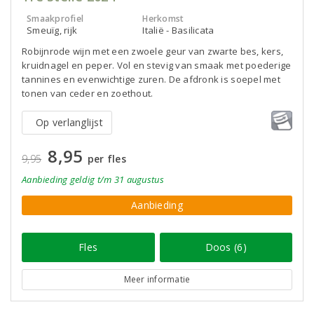
Smaakprofiel
Herkomst
Smeuïg, rijk
Italië - Basilicata
Robijnrode wijn met een zwoele geur van zwarte bes, kers,
kruidnagel en peper. Vol en stevig van smaak met poederige
tannines en evenwichtige zuren. De afdronk is soepel met
tonen van ceder en zoethout.
Op verlanglijst
8,95
9,95
per fles
Aanbieding
geldig
t/m 31 augustus
Aanbieding
Fles
Doos (6)
Meer informatie