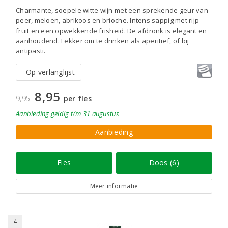
Charmante, soepele witte wijn met een sprekende geur van
peer, meloen, abrikoos en brioche. Intens sappig met rijp
fruit en een opwekkende frisheid. De afdronk is elegant en
aanhoudend. Lekker om te drinken als aperitief, of bij
antipasti.
Op verlanglijst
8,95
9,95
per fles
Aanbieding
geldig
t/m 31 augustus
Aanbieding
Fles
Doos (6)
Meer informatie
4