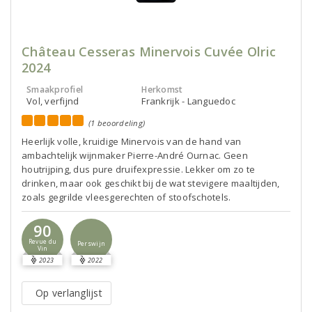
Château Cesseras Minervois Cuvée Olric
2024
Smaakprofiel
Herkomst
Vol, verfijnd
Frankrijk - Languedoc
(1 beoordeling)
Heerlijk volle, kruidige Minervois van de hand van
ambachtelijk wijnmaker Pierre-André Ournac. Geen
houtrijping, dus pure druifexpressie. Lekker om zo te
drinken, maar ook geschikt bij de wat stevigere maaltijden,
zoals gegrilde vleesgerechten of stoofschotels.
90
Revue du
Perswijn
Vin
2023
2022
Op verlanglijst