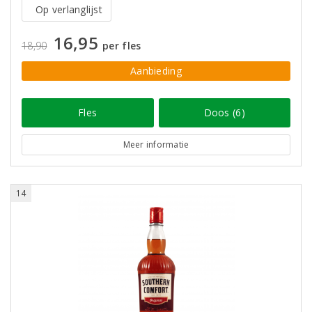
Op verlanglijst
16,95
18,90
per fles
Aanbieding
Fles
Doos (6)
Meer informatie
14