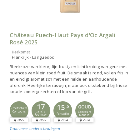
Château Puech-Haut Pays d'Oc Argali
Rosé 2025
Herkomst
Frankrijk - Languedoc
Bleekroze van kleur, fijn fruitig en licht kruidig van geur met
nuances van klein rood fruit. De smaak is rond, vol en fris in
en eindigt aromatisch met een milde en aanhoudende
afdronk. Heerlijke terraswijn, maar ook uitstekend bij frisse
koude zomergerechten of kip van de grill.
17
15
GOUD
,5
Proefschrift
Concours
Jancis
Concours
Perswijn
Robinson
Mondial
2025
2025
2024
2024
Toon meer
onderscheidingen