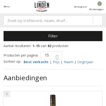
0
Menu
Verlanglijst
Winkelwagen
Filter
Aantal resultaten:
1-15
van
82
producten
Producten per pagina:
Sorteer op:
Best verkocht
|
Prijs
|
Naam
|
Oogstjaar
Aanbiedingen
1