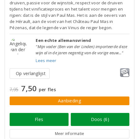
druiven, passie voor de wijnstok, respect voor de druiven
tijdens het vinificatieproces en het talent voor mengen en
rijpen: dat is de stijl van Paul Mas. Het is aan de oevers van
de Hérault, aan de voet van het Château Paul Mas in
Pézenas, dat de legende van Vinus de reiger begon.
Een echte allemansvriend
"Mijn vader (Ben van der Linden) importeerde deze
wijn al in de jaren negentig van de vorige eeuw..."
Lees meer
Op verlanglijst
7,50
7,95
per fles
Aanbieding
Fles
Doos (6)
Meer informatie