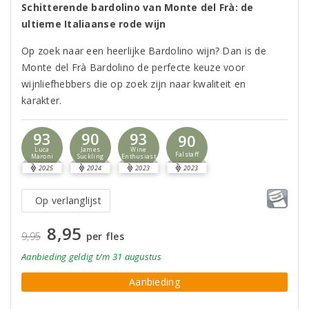
Schitterende bardolino van Monte del Frà: de
ultieme Italiaanse rode wijn
Op zoek naar een heerlijke Bardolino wijn? Dan is de
Monte del Frà Bardolino de perfecte keuze voor
wijnliefhebbers die op zoek zijn naar kwaliteit en
karakter.
93
90
93
90
Luca
James
Wine
Falstaff
Maroni
Suckling
Enthusiast
2025
2024
2023
2023
Op verlanglijst
8,95
9,95
per fles
Aanbieding
geldig
t/m 31 augustus
Aanbieding