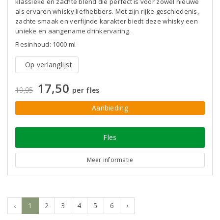
klassieke en zachte blend die perfect is voor zowel nieuwe
als ervaren whisky liefhebbers. Met zijn rijke geschiedenis,
zachte smaak en verfijnde karakter biedt deze whisky een
unieke en aangename drinkervaring.
Flesinhoud: 1000 ml
Op verlanglijst
17,50
19,95
per fles
Aanbieding
Fles
Meer informatie
‹
1
2
3
4
5
6
›