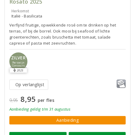
Rosato 2025
Herkomst
Italië - Basilicata
Verfijnd fruitige, opwekkende rosé om te drinken op het
terras, of bij de borrel. Ook mooi bij seafood of lichte
groenterechten, zoals bruschetta met tomaat, salade
caprese of pasta met zeevruchten.
ZILVER
Perswijn
Concours
2025
Op verlanglijst
8,95
9,95
per fles
Aanbieding
geldig
t/m 31 augustus
Aanbieding