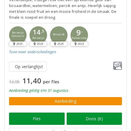
bosaardbei, watermeloen, perzik en anijs. Heerlijk sappig
met klein rood fruit en een mooie frisheid in de smaak. De
finale is soepel en droog.
9
14
-
,5
Perswijn
WineLife
Concours
Perswijn
Hamersma
2025
2024
2024
2023
Toon meer
onderscheidingen
Op verlanglijst
11,40
12,95
per fles
Aanbieding
geldig
t/m 31 augustus
Aanbieding
Fles
Doos (6)