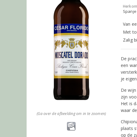
Herkom
Spanje 
Van ee
Met to
Zalig 
De prac
een war
verster
je eigen
De wijn
zijn voo
Het is 
waar de
(Ga over de afbeelding om in te zoomen)
Chipion
plaats 
op de z