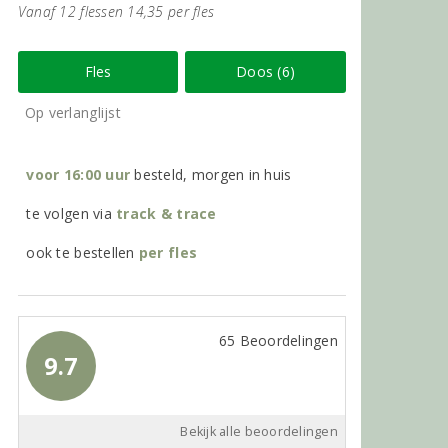
Vanaf 12 flessen 14,35 per fles
Fles
Doos (6)
Op verlanglijst
voor 16:00 uur
besteld, morgen in huis
te volgen via
track & trace
ook te bestellen
per
fles
65 Beoordelingen
9.7
Bekijk alle beoordelingen