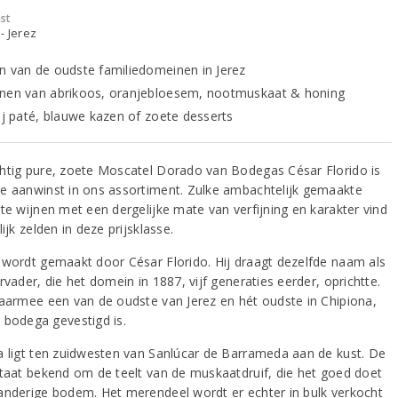
st
- Jerez
n van de oudste familiedomeinen in Jerez
nen van abrikoos, oranjebloesem, nootmuskaat & honing
bij paté, blauwe kazen of zoete desserts
htig pure, zoete Moscatel Dorado van Bodegas César Florido is
e aanwinst in ons assortiment. Zulke ambachtelijk gemaakte
kte wijnen met een dergelijke mate van verfijning en karakter vind
lijk zelden in deze prijsklasse.
 wordt gemaakt door César Florido. Hij draagt dezelfde naam als
rvader, die het domein in 1887, vijf generaties eerder, oprichtte.
daarmee een van de oudste van Jerez en hét oudste in Chipiona,
 bodega gevestigd is.
a ligt ten zuidwesten van Sanlúcar de Barrameda aan de kust. De
staat bekend om de teelt van de muskaatdruif, die het goed doet
anderige bodem. Het merendeel wordt er echter in bulk verkocht