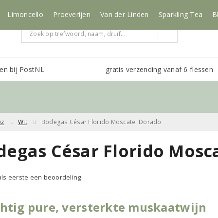
Limoncello
Proeverijen
Van der Linden
Sparkling Tea
B
en bij PostNL
gratis verzending vanaf 6 flessen
ez
Wit
Bodegas César Florido Moscatel Dorado
degas César Florido Mosc
 als eerste een beoordeling
htig pure, versterkte muskaatwijn