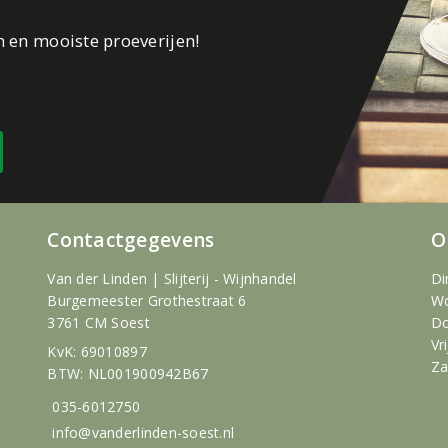
n en mooiste proeverijen!
Contactgegevens
O
Van der Linden | Slijterij - Wijnhandel
Di
Burgemeester Grothestraat 6
Wo
3761 CM Soest
Do
Vr
KvK: 69010897
Za
BTW: NL001900942B67
035-6012750
info@vanderlinden-soest.nl