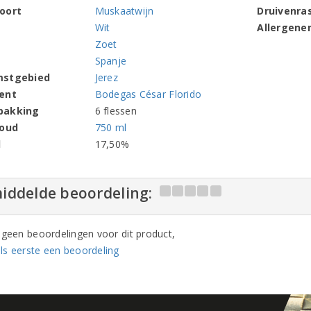
oort
Muskaatwijn
Druivenra
Wit
Allergene
Zoet
Spanje
mstgebied
Jerez
ent
Bodegas César Florido
pakking
6 flessen
houd
750 ml
l
17,50%
iddelde beoordeling:
n geen beoordelingen voor dit product,
ls eerste een beoordeling