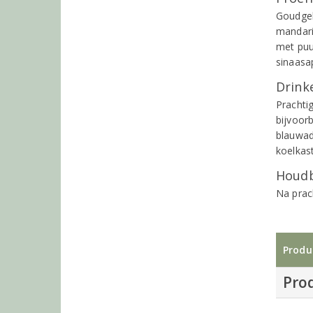
Goudgel
mandari
met puu
sinaasa
Drinke
Prachti
bijvoorb
blauwad
koelkas
Houdb
Na prac
Produ
Pro