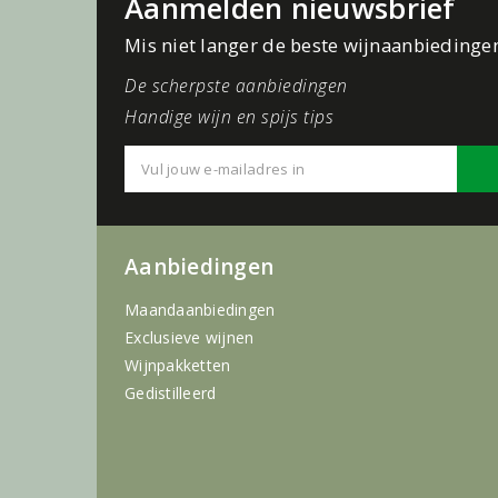
Aanmelden nieuwsbrief
Mis niet langer de beste wijnaanbiedinge
De scherpste aanbiedingen
Handige wijn en spijs tips
Aanbiedingen
Maandaanbiedingen
Exclusieve wijnen
Wijnpakketten
Gedistilleerd