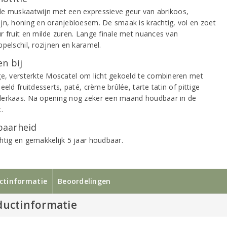
e muskaatwijn met een expressieve geur van abrikoos,
jn, honing en oranjebloesem. De smaak is krachtig, vol en zoet
r fruit en milde zuren. Lange finale met nuances van
ppelschil, rozijnen en karamel.
n bij
ge, versterkte Moscatel om licht gekoeld te combineren met
eeld fruitdesserts, paté, crème brûlée, tarte tatin of pittige
erkaas. Na opening nog zeker een maand houdbaar in de
t.
aarheid
htig en gemakkelijk 5 jaar houdbaar.
ctinformatie
Beoordelingen
ductinformatie