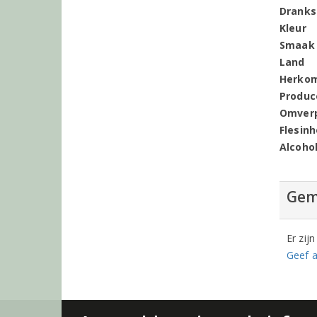
Dranks
Kleur
Smaak
Land
Herko
Produc
Omver
Flesin
Alcoho
Gem
Er zij
Geef a