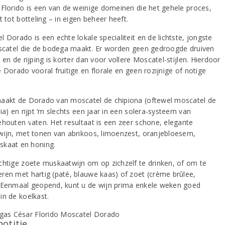
 Florido is een van de weinige domeinen die het gehele proces,
t tot botteling – in eigen beheer heeft.
 Dorado is een echte lokale specialiteit en de lichtste, jongste
oscatel die de bodega maakt. Er worden geen gedroogde druiven
 en de rijping is korter dan voor vollere Moscatel-stijlen. Hierdoor
 Dorado vooral fruitige en florale en geen rozijnige of notige
aakt de Dorado van moscatel de chipiona (oftewel moscatel de
ia) en rijpt ‘m slechts een jaar in een solera-systeem van
ehouten vaten. Het resultaat is een zeer schone, elegante
wijn, met tonen van abrikoos, limoenzest, oranjebloesem,
kaat en honing.
chtige zoete muskaatwijn om op zichzelf te drinken, of om te
ren met hartig (paté, blauwe kaas) of zoet (crème brûlee,
 Eenmaal geopend, kunt u de wijn prima enkele weken goed
in de koelkast.
notitie