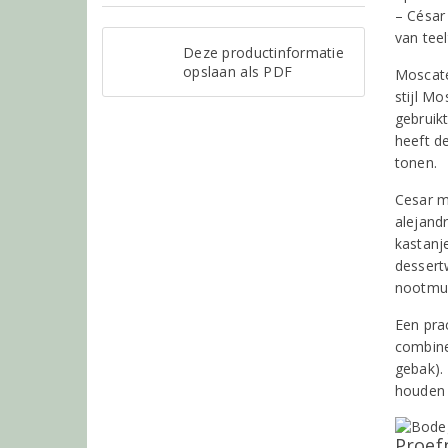
– César
van teel
Deze productinformatie
opslaan als PDF
Moscatel
stijl M
gebruikt
heeft de
tonen.
Cesar m
alejandr
kastanj
dessert
nootmus
Een pra
combine
gebak).
houden 
Proef