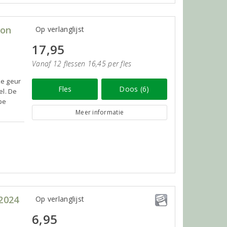
ion
Op verlanglijst
17,95
Vanaf 12 flessen 16,45 per fles
ke geur
Fles
Doos (6)
el. De
pe
Meer informatie
2024
Op verlanglijst
6,95