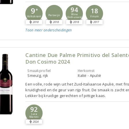
94
9
18
+
Wine
Perswijn
Vinum
Volkskrant
Enthusiast
2018
2018
2018
2017
Toon meer
onderscheidingen
Cantine Due Palme Primitivo del Salent
Don Cosimo 2024
Smaakprofiel
Herkomst
Smeuïg, rijk
Italië - Apulië
Een volle, rode wijn uit het Zuid-Italiaanse Apulië, met fri
kruidigheid en de geur van rijp fruit. De smaak is zacht en
Lekker bij kruidige gerechten of pittige kaas.
92
Luca
Maroni
2024