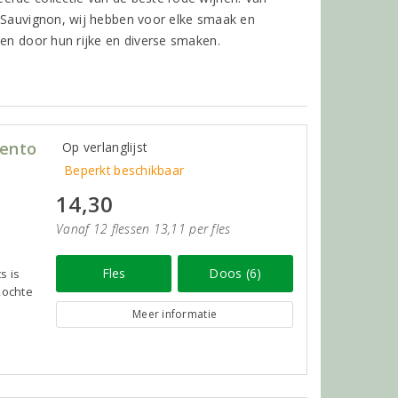
t Sauvignon, wij hebben voor elke smaak en
den door hun rijke en diverse smaken.
lento
Op verlanglijst
Beperkt beschikbaar
14,30
Vanaf 12 flessen 13,11 per fles
Fles
Doos (6)
s is
kochte
Meer informatie