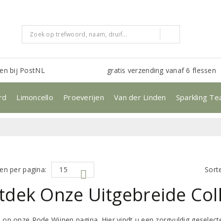
en bij PostNL
gratis verzending vanaf 6 flessen
rd
Limoncello
Proeverijen
Van der Linden
Sparkling Te
en per pagina:
Sort
tdek Onze Uitgebreide Col
op onze Rode Wijnen pagina. Hier vindt u een zorgvuldig geselecte