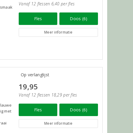
Vanaf 12 flessen 6,40 per fles
e smaak
Fles
Doos (6)
Meer informatie
Op verlanglijst
19,95
Vanaf 12 flessen 18,29 per fles
 blauwe
Fles
Doos (6)
tig met
raai
Meer informatie