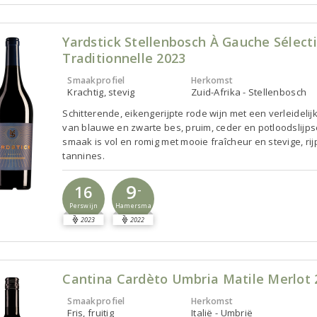
Yardstick Stellenbosch À Gauche Sélect
Traditionnelle 2023
Smaakprofiel
Herkomst
Krachtig, stevig
Zuid-Afrika - Stellenbosch
Schitterende, eikengerijpte rode wijn met een verleidelij
van blauwe en zwarte bes, pruim, ceder en potloodslijps
smaak is vol en romig met mooie fraîcheur en stevige, rij
tannines.
9
16
-
Perswijn
Hamersma
2023
2022
Cantina Cardèto Umbria Matile Merlot 
Smaakprofiel
Herkomst
Fris, fruitig
Italië - Umbrië