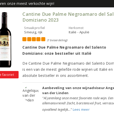
aren onze meest verkochte wijn!
Cantine Due Palme Negroamaro del Sa
Domiziano 2023
Smaakprofiel
Herkomst
Smeuïg, rijk
Italië - Apulië
(1 beoordeling)
Cantine Due Palme Negroamaro del Salento
Domiziano: onze bestseller uit Italië
De Cantine Due Palme Negroamaro del Salento Dom
is een van de meest geliefde rode wijnen uit Italië en
e favoriet
absolute bestseller in ons assortiment.
Aanbeveling van onze wijnadviseur Ang
van der Linden
"Al jarenlang onze meest favoriete rode wijn. Een
allemansvriend! Zacht, barstensvol fruit, verras
opvallend tegelijk..."
Lees meer