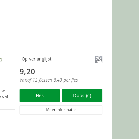
o
Op verlanglijst
9,20
Vanaf 12 flessen 8,43 per fles
sse
Fles
Doos (6)
 vol.
Meer informatie