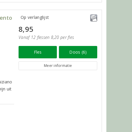
lento
Op verlanglijst
8,95
Vanaf 12 flessen 8,20 per fles
Fles
Doos (6)
Meer informatie
iziano
ijn uit