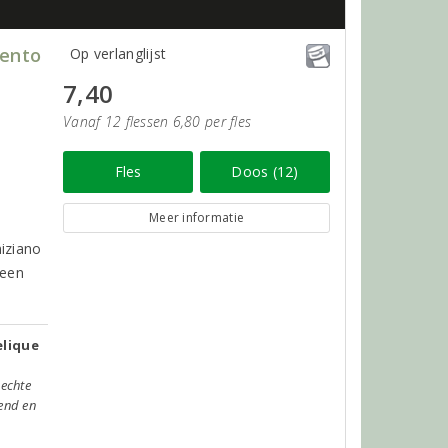
lento
Op verlanglijst
7,40
Vanaf 12 flessen 6,80 per fles
Fles
Doos (12)
Meer informatie
iziano
 een
elique
 echte
send en