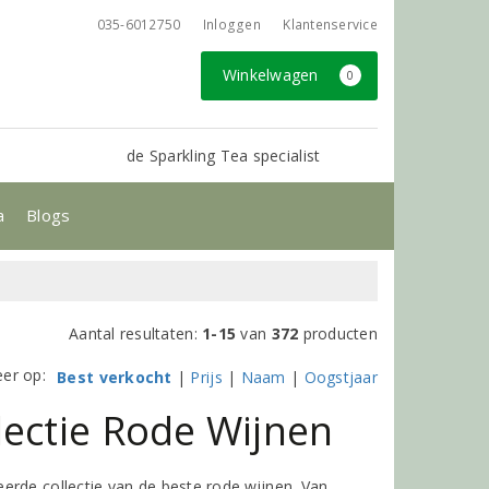
035-6012750
Inloggen
Klantenservice
Winkelwagen
0
de Sparkling Tea specialist
a
Blogs
Aantal resultaten:
1-15
van
372
producten
eer op:
Best verkocht
|
Prijs
|
Naam
|
Oogstjaar
lectie Rode Wijnen
erde collectie van de beste rode wijnen. Van