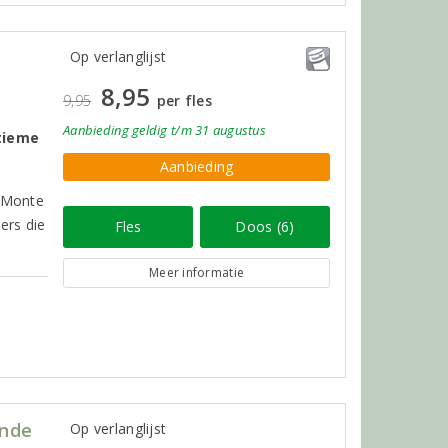
Op verlanglijst
8,95
9,95
per fles
Aanbieding
geldig
t/m 31 augustus
ltieme
Aanbieding
e Monte
ers die
Fles
Doos (6)
Meer informatie
ande
Op verlanglijst