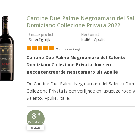
Cantine Due Palme Negroamaro del Sa
Domiziano Collezione Privata 2022
Smaakprofiel
Herkomst
Smeuïg, rijk
Italië - Apulië
(1 beoordeling)
Cantine Due Palme Negroamaro del Salento
Domiziano Collezione Privata: luxe en
geconcentreerde negroamaro uit Apulië
De Cantine Due Palme Negroamaro del Salento Dom
Collezione Privata is een verfijnde en luxueuze rode w
Salento, Apulië, Italië.
8
,5
Hamersma
2021