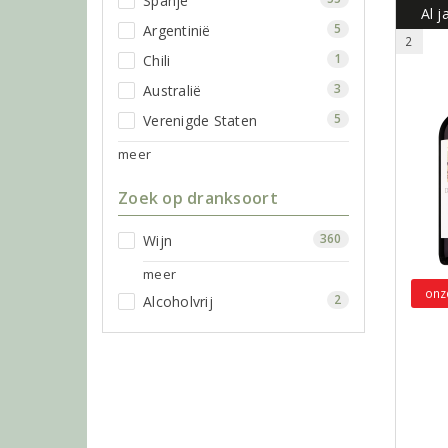
Spanje
Al j
5
Argentinië
2
1
Chili
3
Australië
5
Verenigde Staten
meer
Zoek op dranksoort
360
Wijn
meer
onz
2
Alcoholvrij