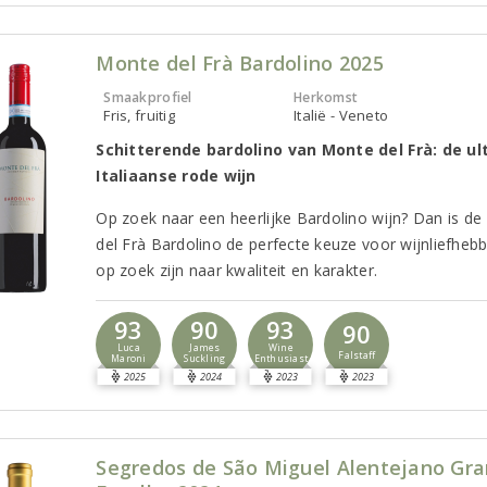
Monte del Frà Bardolino 2025
Smaakprofiel
Herkomst
Fris, fruitig
Italië - Veneto
Schitterende bardolino van Monte del Frà: de u
Italiaanse rode wijn
Op zoek naar een heerlijke Bardolino wijn? Dan is d
del Frà Bardolino de perfecte keuze voor wijnliefhebb
op zoek zijn naar kwaliteit en karakter.
93
90
93
90
Luca
James
Wine
Falstaff
Maroni
Suckling
Enthusiast
2025
2024
2023
2023
Segredos de São Miguel Alentejano Gr