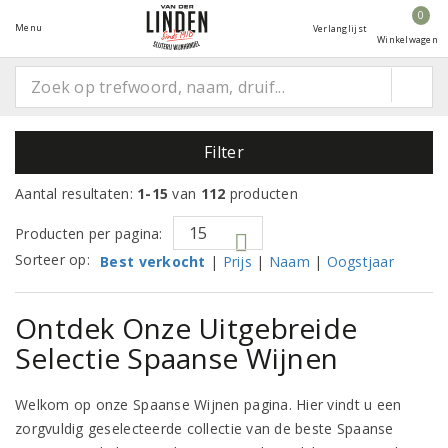
0
Menu
Verlanglijst
Winkelwagen
Filter
Aantal resultaten:
1-15
van
112
producten
Producten per pagina:
Sorteer op:
Best verkocht
|
Prijs
|
Naam
|
Oogstjaar
Ontdek Onze Uitgebreide
Selectie Spaanse Wijnen
Welkom op onze Spaanse Wijnen pagina. Hier vindt u een
zorgvuldig geselecteerde collectie van de beste Spaanse