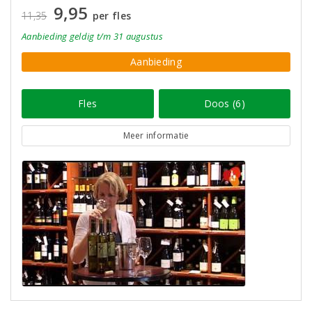
9,95
11,35
per fles
Aanbieding
geldig
t/m 31 augustus
Aanbieding
Fles
Doos (6)
Meer informatie