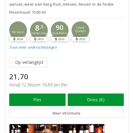
aanzet, weer een berg fruit, meloen, limoen in de finale.
Flesinhoud: 1500 ml
8
90
,5
CINVE
Contest
Perswijn
Guía Peñín
Hamersma
2024
2023
2023
2023
Toon meer
onderscheidingen
Op verlanglijst
21,70
Vanaf 12 flessen 19,89 per fles
Fles
Doos (6)
Meer informatie