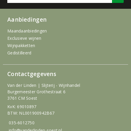
Aanbiedingen
Maandaanbiedingen
Exclusieve wijnen
Wijnpakketten
Gedistilleerd
Contactgegevens
Van der Linden | Slijterij - Wijnhandel
Burgemeester Grothestraat 6
3761 CM Soest
KvK: 69010897
BTW: NL001900942B67
035-6012750
info@vanderlinden-soest.nl