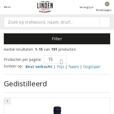
0
Menu
Verlanglijst
Winkelwagen
Filter
Aantal resultaten:
1-15
van
191
producten
Producten per pagina:
Sorteer op:
Best verkocht
|
Prijs
|
Naam
|
Oogstjaar
Gedistilleerd
1