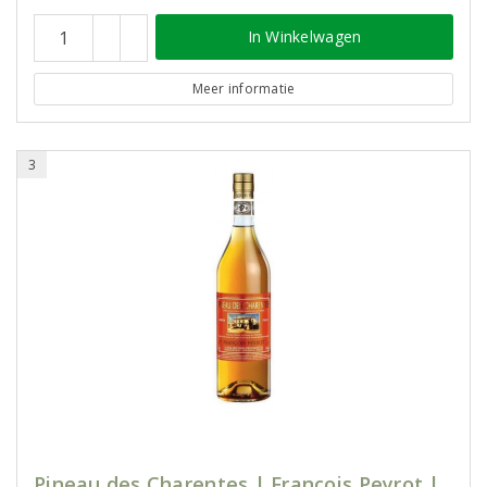
In Winkelwagen
Meer informatie
3
Pineau des Charentes | Francois Peyrot |