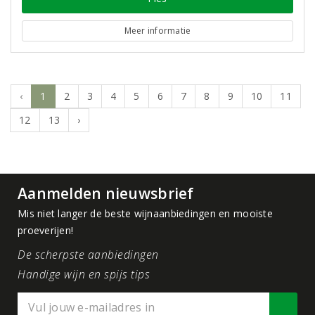
Meer informatie
‹
1
2
3
4
5
6
7
8
9
10
11
12
13
›
Aanmelden nieuwsbrief
Mis niet langer de beste wijnaanbiedingen en mooiste
proeverijen!
De scherpste aanbiedingen
Handige wijn en spijs tips