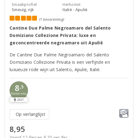
Smaakprofiel
Herkomst
Smeuïg, rijk
Italië - Apulië
(1 beoordeling)
Cantine Due Palme Negroamaro del Salento
Domiziano Collezione Privata: luxe en
geconcentreerde negroamaro uit Apulië
De Cantine Due Palme Negroamaro del Salento
Domiziano Collezione Privata is een verfijnde en
luxueuze rode wijn uit Salento, Apulië, Italië.
8
,5
Hamersma
2021
Op verlanglijst
8,95
Vanaf 12 flessen 8,20 per fles