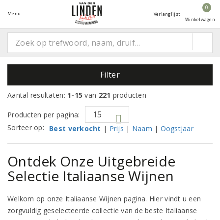
0
Menu
Verlanglijst
Winkelwagen
Filter
Aantal resultaten:
1-15
van
221
producten
Producten per pagina:
Sorteer op:
Best verkocht
|
Prijs
|
Naam
|
Oogstjaar
Ontdek Onze Uitgebreide
Selectie Italiaanse Wijnen
Welkom op onze Italiaanse Wijnen pagina. Hier vindt u een
zorgvuldig geselecteerde collectie van de beste Italiaanse