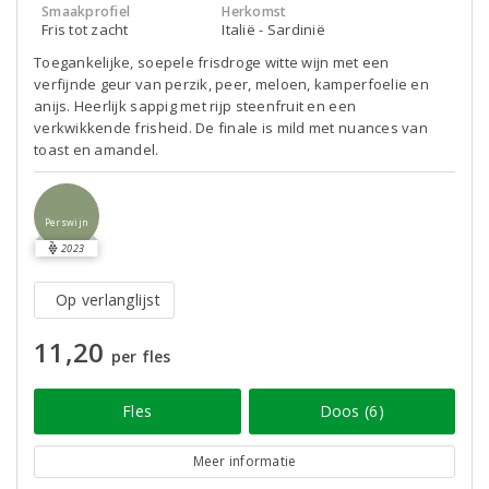
Smaakprofiel
Herkomst
Fris tot zacht
Italië - Sardinië
Toegankelijke, soepele frisdroge witte wijn met een
verfijnde geur van perzik, peer, meloen, kamperfoelie en
anijs. Heerlijk sappig met rijp steenfruit en een
verkwikkende frisheid. De finale is mild met nuances van
toast en amandel.
Perswijn
2023
Op verlanglijst
11,20
per fles
Fles
Doos (6)
Meer informatie