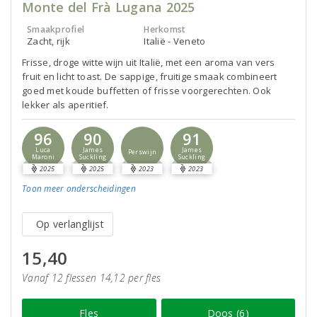
Monte del Frà Lugana 2025
Smaakprofiel
Herkomst
Zacht, rijk
Italië - Veneto
Frisse, droge witte wijn uit Italië, met een aroma van vers
fruit en licht toast. De sappige, fruitige smaak combineert
goed met koude buffetten of frisse voorgerechten. Ook
lekker als aperitief.
96
90
91
Luca
James
James
Perswijn
Maroni
Suckling
Suckling
2025
2025
2023
2023
Toon meer
onderscheidingen
Op verlanglijst
15,40
Vanaf 12 flessen 14,12 per fles
Fles
Doos (6)