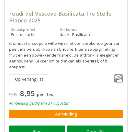
Feudi del Vescovo Basilicata Tre Stelle
Bianco 2025
Smaakprofiel
Herkomst
Fris tot zacht
Italië - Basilicata
Charmante, soepele witte wijn met een sprekende geur van
peer, meloen, abrikoos en brioche. Intens sappig met rijp
fruit en een opwekkende frisheid. De afdronk is elegant en
aanhoudend. Lekker om te drinken als aperitief, of bij
antipasti.
Op verlanglijst
8,95
9,95
per fles
Aanbieding
geldig
t/m 31 augustus
Aanbieding
Fles
Doos (6)