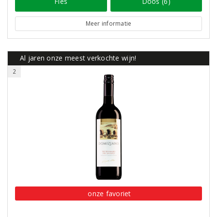
Fles
Doos (6)
Meer informatie
Al jaren onze meest verkochte wijn!
2
onze favoriet