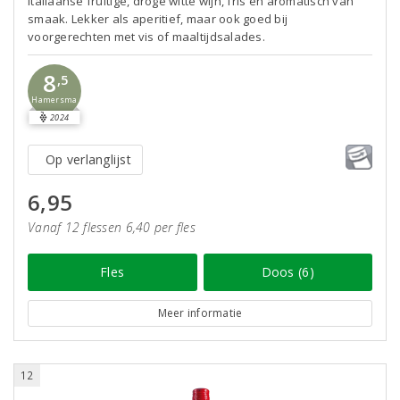
Italiaanse fruitige, droge witte wijn, fris en aromatisch van
smaak. Lekker als aperitief, maar ook goed bij
voorgerechten met vis of maaltijdsalades.
8
,5
Hamersma
2024
Op verlanglijst
6,95
Vanaf 12 flessen 6,40 per fles
Fles
Doos (6)
Meer informatie
12