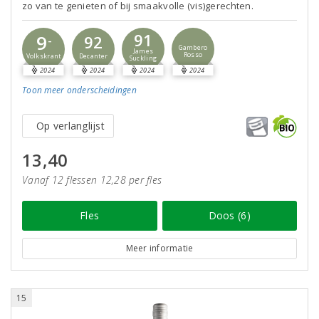
zo van te genieten of bij smaakvolle (vis)gerechten.
91
9
92
-
Gambero
James
Rosso
Decanter
Volkskrant
Suckling
2024
2024
2024
2024
Toon meer
onderscheidingen
Op verlanglijst
13,40
Vanaf 12 flessen 12,28 per fles
Fles
Doos (6)
Meer informatie
15