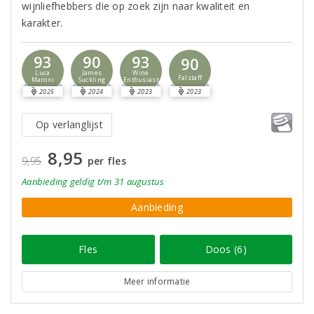
wijnliefhebbers die op zoek zijn naar kwaliteit en
karakter.
93
90
93
90
Luca
James
Wine
Falstaff
Maroni
Suckling
Enthusiast
2025
2024
2023
2023
Op verlanglijst
8,95
9,95
per fles
Aanbieding
geldig
t/m 31 augustus
Aanbieding
Fles
Doos (6)
Meer informatie