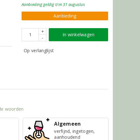
Aanbieding
geldig
t/m 31 augustus
Aanbieding
+
In winkelwagen
-
Op verlanglijst
nde woorden
Algemeen
verfijnd, ingetogen,
aanhoudend