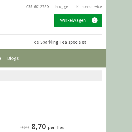
035-6012750
Inloggen
Klantenservice
Winkelwagen
0
de Sparkling Tea specialist
a
Blogs
8,70
9,80
per fles