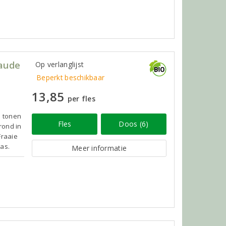
baude
Op verlanglijst
Beperkt beschikbaar
13,85
per fles
n tonen
Fles
Doos (6)
rond in
Fraaie
pas.
Meer informatie