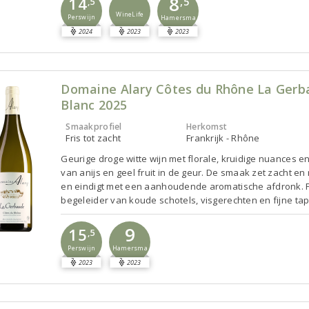
8
14
,5
,5
WineLife
Perswijn
Hamersma
2024
2023
2023
Domaine Alary Côtes du Rhône La Ger
Blanc 2025
Smaakprofiel
Herkomst
Fris tot zacht
Frankrijk - Rhône
Geurige droge witte wijn met florale, kruidige nuances e
van anijs en geel fruit in de geur. De smaak zet zacht en 
en eindigt met een aanhoudende aromatische afdronk. 
begeleider van koude schotels, visgerechten en fijne ta
9
15
,5
Perswijn
Hamersma
2023
2023