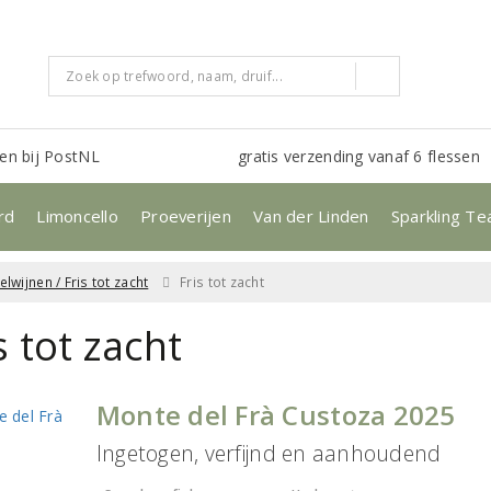
en bij PostNL
gratis verzending vanaf 6 flessen
rd
Limoncello
Proeverijen
Van der Linden
Sparkling Te
lwijnen / Fris tot zacht
Fris tot zacht
s tot zacht
Monte del Frà Custoza 2025
Ingetogen, verfijnd en aanhoudend