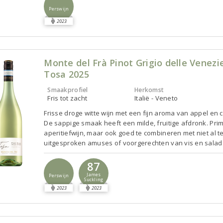
Perswijn
2023
Monte del Frà Pinot Grigio delle Venezi
Tosa 2025
Smaakprofiel
Herkomst
Fris tot zacht
Italië - Veneto
Frisse droge witte wijn met een fijn aroma van appel en c
De sappige smaak heeft een milde, fruitige afdronk. Pri
aperitiefwijn, maar ook goed te combineren met niet al t
uitgesproken amuses of voorgerechten van vis en salad
87
James
Perswijn
Suckling
2023
2023