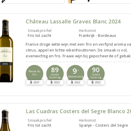
Château Lassalle Graves Blanc 2024
Smaakprofiel
Herkomst
Fris tot zacht
Frankrijk - Bordeaux
Franse droge witte wijn met een fris en verfijnd aroma v
citrus, appel en lichte eikenhouttonen. De smaak is vol,
evenwichtig en fris. Fraaie wijn bij gepocheerde of gebak
89
90
9
-
Revue du
Vin
James
James
Hamersma
Suckling
Suckling
2023
2023
2022
2022
Las Cuadras Costers del Segre Blanco 2
Smaakprofiel
Herkomst
Fris tot zacht
Spanje - Costers del Segre