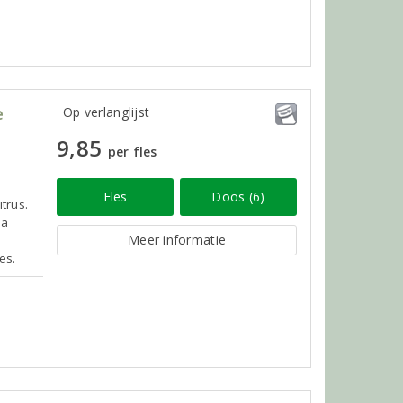
e
Op verlanglijst
9,85
per fles
Fles
Doos (6)
itrus.
ma
Meer informatie
e
es.