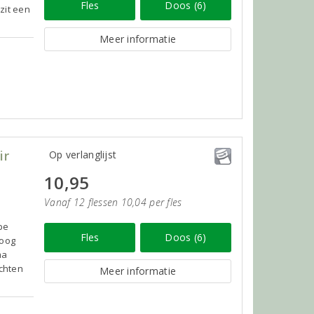
Fles
Doos (6)
zit een
Meer informatie
ir
Op verlanglijst
10,95
Vanaf 12 flessen 10,04 per fles
jpe
Fles
Doos (6)
roog
ma
echten
Meer informatie