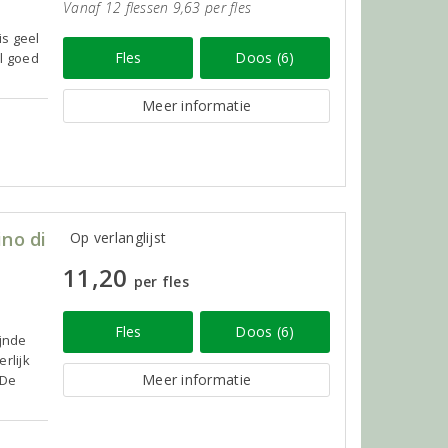
Vanaf 12 flessen 9,63 per fles
is geel
Fles
Doos (6)
el goed
Meer informatie
no di
Op verlanglijst
11,20
per fles
Fles
Doos (6)
ijnde
rlijk
Meer informatie
 De