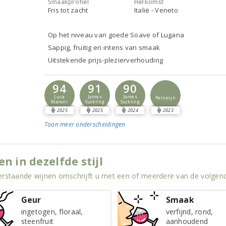
Smaakprofiel
Herkomst
Fris tot zacht
Italië - Veneto
Op het niveau van goede Soave of Lugana
Sappig, fruitig en intens van smaak
Uitstekende prijs-plezierverhouding
94
91
90
Luca
James
James
Perswijn
Maroni
Suckling
Suckling
2025
2025
2024
2023
Toon meer
onderscheidingen
en in dezelfde stijl
rstaande wijnen omschrijft u met een of meerdere van de volge
Geur
Smaak
ingetogen, floraal,
verfijnd, rond,
steenfruit
aanhoudend