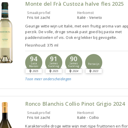
Monte del Frà Custoza halve fles 2025
Smaakprofiel
Herkomst
Fris tot zacht
Italië - Veneto
Geurige witte wijn uit Italië, met een fruitig aroma van ap
perzik. De volle, droge smaak past goed bij pasta met
paddenstoelen of vis. Ook erg lekker bij gevogelte.
Flesinhoud: 375 ml
94
91
90
Luca
James
James
Perswijn
Maroni
Suckling
Suckling
2025
2025
2024
2023
Toon meer
onderscheidingen
Ronco Blanchis Collio Pinot Grigio 2024
Smaakprofiel
Herkomst
Fris tot zacht
Italië - Collio
Karaktervolle droge witte wijn met rijpe fruittonen en flo