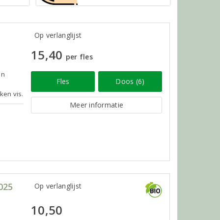
Op verlanglijst
15,40
per fles
an
Fles
Doos (6)
ken vis.
Meer informatie
025
Op verlanglijst
10,50