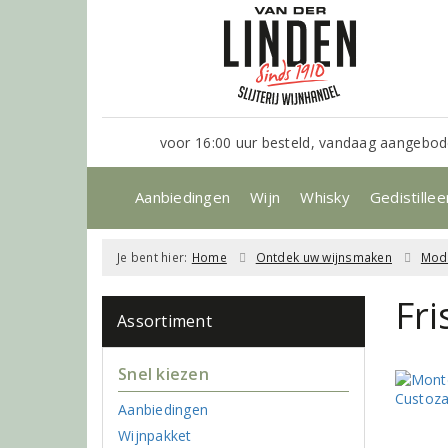
voor 16:00 uur besteld, vandaag aangebod
Aanbiedingen
Wijn
Whisky
Gedistillee
Je bent hier:
Home
Ontdek uw wijnsmaken
Mode
Fri
Assortiment
Snel kiezen
Aanbiedingen
Wijnpakket