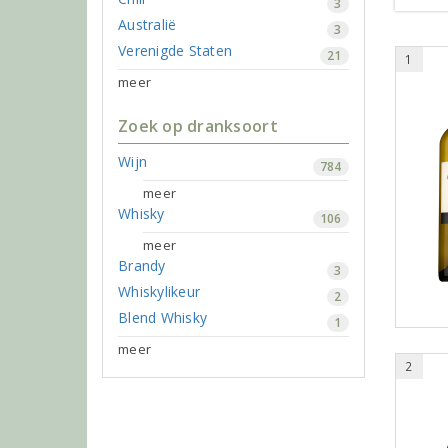
3
Australië
3
Verenigde Staten
21
1
meer
Zoek op dranksoort
Wijn
784
meer
Whisky
106
meer
Brandy
3
Whiskylikeur
2
Blend Whisky
1
meer
2