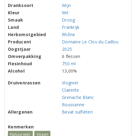
Dranksoort
Wijn
Kleur
Wit
Smaak
Droog
Land
Frankrijk
Herkomstgebied
Rhône
Producent
Domaine Le Clos du Caillou
Oogstjaar
2025
Omverpakking
6 flessen
Flesinhoud
750 ml
Alcohol
13,00%
Druivenrassen
Viognier
Clairette
Grenache Blanc
Roussanne
Allergenen
Bevat sulfieten
Kenmerken
Natuurwijn
Vegan