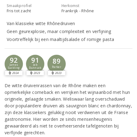
Smaakprofiel
Herkomst
Fris tot zacht
Frankrijk - Rhône
Van klassieke witte Rhônedruiven
Geen geurexplosie, maar complexiteit en verfijning
Voortreffelijk bij een maaltijdsalade of romige pasta
92
91
89
James
Jeb
Parker
Suckling
Dunnuck
2024
2023
2023
De witte druivenrassen van de Rhône maken een
opmerkelijke comeback en verrijken het wijnaanbod met hun
originele, gelaagde smaken. Weliswaar lang overschaduwd
door populairdere druiven als sauvignon blanc en chardonnay,
zijn deze klassiekers gelukkig nooit verdwenen uit de Franse
gastronomie. Hier worden ze sinds mensenheugenis
gewaardeerd als niet te overheersende tafelgenoten bij
verfijnde gerechten.