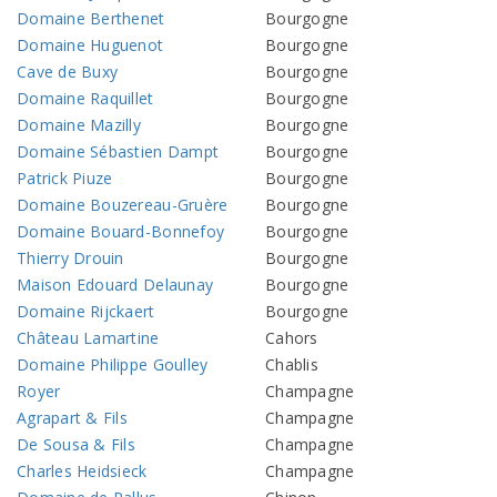
Domaine Berthenet
Bourgogne
Domaine Huguenot
Bourgogne
Cave de Buxy
Bourgogne
Domaine Raquillet
Bourgogne
Domaine Mazilly
Bourgogne
Domaine Sébastien Dampt
Bourgogne
Patrick Piuze
Bourgogne
Domaine Bouzereau-Gruère
Bourgogne
Domaine Bouard-Bonnefoy
Bourgogne
Thierry Drouin
Bourgogne
Maison Edouard Delaunay
Bourgogne
Domaine Rijckaert
Bourgogne
Château Lamartine
Cahors
Domaine Philippe Goulley
Chablis
Royer
Champagne
Agrapart & Fils
Champagne
De Sousa & Fils
Champagne
Charles Heidsieck
Champagne