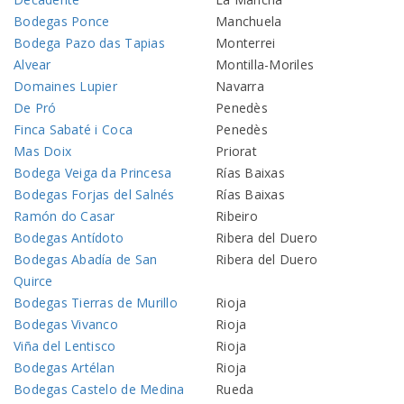
Bodegas Ponce
Manchuela
Bodega Pazo das Tapias
Monterrei
Alvear
Montilla-Moriles
Domaines Lupier
Navarra
De Pró
Penedès
Finca Sabaté i Coca
Penedès
Mas Doix
Priorat
Bodega Veiga da Princesa
Rías Baixas
Bodegas Forjas del Salnés
Rías Baixas
Ramón do Casar
Ribeiro
Bodegas Antídoto
Ribera del Duero
Bodegas Abadía de San
Ribera del Duero
Quirce
Bodegas Tierras de Murillo
Rioja
Bodegas Vivanco
Rioja
Viña del Lentisco
Rioja
Bodegas Artélan
Rioja
Bodegas Castelo de Medina
Rueda