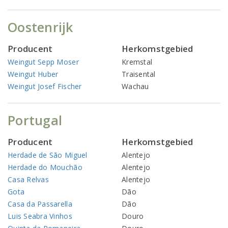
Oostenrijk
Producent
Herkomstgebied
Weingut Sepp Moser
Kremstal
Weingut Huber
Traisental
Weingut Josef Fischer
Wachau
Portugal
Producent
Herkomstgebied
Herdade de São Miguel
Alentejo
Herdade do Mouchão
Alentejo
Casa Relvas
Alentejo
Gota
Dão
Casa da Passarella
Dão
Luis Seabra Vinhos
Douro