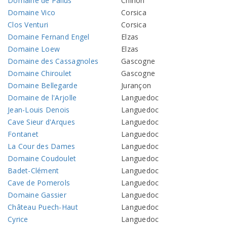
Domaine de Pallus
Chinon
Domaine Vico
Corsica
Clos Venturi
Corsica
Domaine Fernand Engel
Elzas
Domaine Loew
Elzas
Domaine des Cassagnoles
Gascogne
Domaine Chiroulet
Gascogne
Domaine Bellegarde
Jurançon
Domaine de l'Arjolle
Languedoc
Jean-Louis Denois
Languedoc
Cave Sieur d'Arques
Languedoc
Fontanet
Languedoc
La Cour des Dames
Languedoc
Domaine Coudoulet
Languedoc
Badet-Clément
Languedoc
Cave de Pomerols
Languedoc
Domaine Gassier
Languedoc
Château Puech-Haut
Languedoc
Cyrice
Languedoc