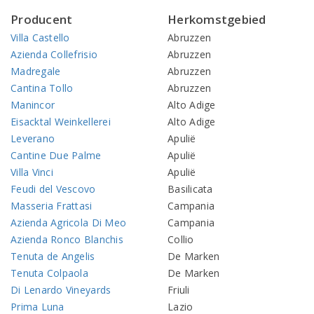
Producent
Herkomstgebied
Villa Castello
Abruzzen
Azienda Collefrisio
Abruzzen
Madregale
Abruzzen
Cantina Tollo
Abruzzen
Manincor
Alto Adige
Eisacktal Weinkellerei
Alto Adige
Leverano
Apulië
Cantine Due Palme
Apulië
Villa Vinci
Apulië
Feudi del Vescovo
Basilicata
Masseria Frattasi
Campania
Azienda Agricola Di Meo
Campania
Azienda Ronco Blanchis
Collio
Tenuta de Angelis
De Marken
Tenuta Colpaola
De Marken
Di Lenardo Vineyards
Friuli
Prima Luna
Lazio