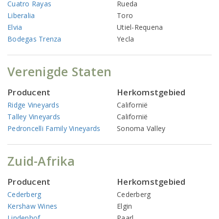
Cuatro Rayas
Rueda
Liberalia
Toro
Elvia
Utiel-Requena
Bodegas Trenza
Yecla
Verenigde Staten
Producent
Herkomstgebied
Ridge Vineyards
Californië
Talley Vineyards
Californië
Pedroncelli Family Vineyards
Sonoma Valley
Zuid-Afrika
Producent
Herkomstgebied
Cederberg
Cederberg
Kershaw Wines
Elgin
Lindenhof
Paarl