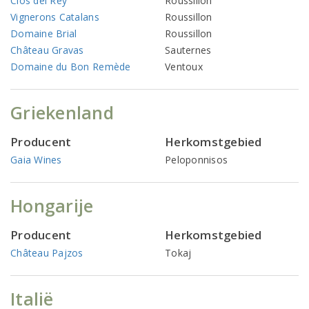
Clos del Rey
Roussillon
Vignerons Catalans
Roussillon
Domaine Brial
Roussillon
Château Gravas
Sauternes
Domaine du Bon Remède
Ventoux
Griekenland
Producent
Herkomstgebied
Gaia Wines
Peloponnisos
Hongarije
Producent
Herkomstgebied
Château Pajzos
Tokaj
Italië