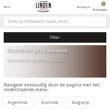
0
Menu
Verlanglijst
Winkelwagen
Filter
Overzicht producenten
Een overzicht van onze leveranciers
Navigeer eenvoudig door de pagina met het
onderstaande menu:
Argentinië
Australië
Bulgarije