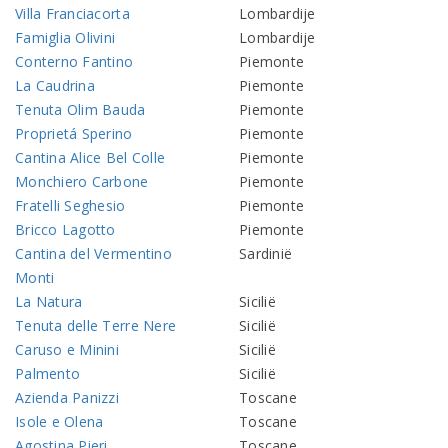
Villa Franciacorta
Lombardije
Famiglia Olivini
Lombardije
Conterno Fantino
Piemonte
La Caudrina
Piemonte
Tenuta Olim Bauda
Piemonte
Proprietá Sperino
Piemonte
Cantina Alice Bel Colle
Piemonte
Monchiero Carbone
Piemonte
Fratelli Seghesio
Piemonte
Bricco Lagotto
Piemonte
Cantina del Vermentino
Sardinië
Monti
La Natura
Sicilië
Tenuta delle Terre Nere
Sicilië
Caruso e Minini
Sicilië
Palmento
Sicilië
Azienda Panizzi
Toscane
Isole e Olena
Toscane
Agostina Pieri
Toscane