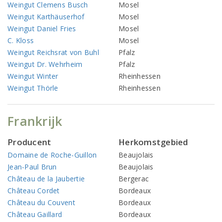
Weingut Clemens Busch
Mosel
Weingut Karthäuserhof
Mosel
Weingut Daniel Fries
Mosel
C. Kloss
Mosel
Weingut Reichsrat von Buhl
Pfalz
Weingut Dr. Wehrheim
Pfalz
Weingut Winter
Rheinhessen
Weingut Thörle
Rheinhessen
Frankrijk
Producent
Herkomstgebied
Domaine de Roche-Guillon
Beaujolais
Jean-Paul Brun
Beaujolais
Château de la Jaubertie
Bergerac
Château Cordet
Bordeaux
Château du Couvent
Bordeaux
Château Gaillard
Bordeaux