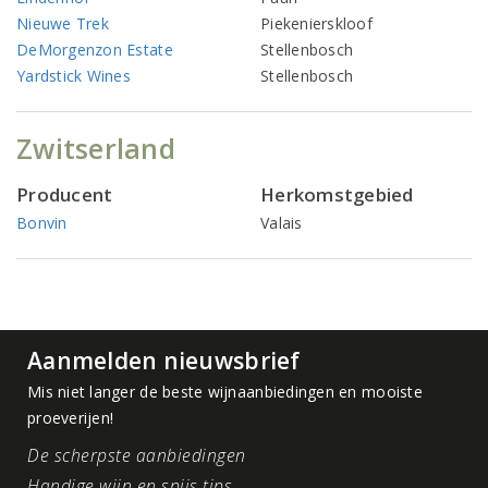
Nieuwe Trek
Piekenierskloof
DeMorgenzon Estate
Stellenbosch
Yardstick Wines
Stellenbosch
Zwitserland
Producent
Herkomstgebied
Bonvin
Valais
Aanmelden nieuwsbrief
Mis niet langer de beste wijnaanbiedingen en mooiste
proeverijen!
De scherpste aanbiedingen
Handige wijn en spijs tips