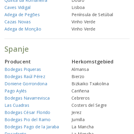
Quinta da Romaneira
Douro
Caves Vidigal
Lisboa
Adega de Pegões
Península de Setúbal
Cazas Novas
Vinho Verde
Adega de Monção
Vinho Verde
Spanje
Producent
Herkomstgebied
Bodegas Piqueras
Almansa
Bodegas Raúl Pérez
Bierzo
Doniene Gorrondona
Bizkaiko Txakolina
Pago Aylés
Cariñena
Bodegas Navarrevisca
Cebreros
Las Cuadras
Costers del Segre
Bodegas César Florido
Jerez
Bodegas Pio del Ramo
Jumilla
Bodegas Pago de la Jaraba
La Mancha
Decadente
La Mancha