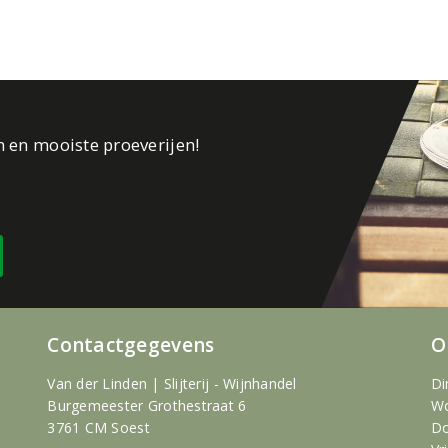
n en mooiste proeverijen!
Contactgegevens
O
Van der Linden | Slijterij - Wijnhandel
Di
Burgemeester Grothestraat 6
Wo
3761 CM Soest
Do