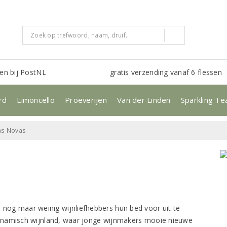
en bij PostNL
gratis verzending vanaf 6 flessen
rd
Limoncello
Proeverijen
Van der Linden
Sparkling Te
as Novas
 nog maar weinig wijnliefhebbers hun bed voor uit te
ynamisch wijnland, waar jonge wijnmakers mooie nieuwe