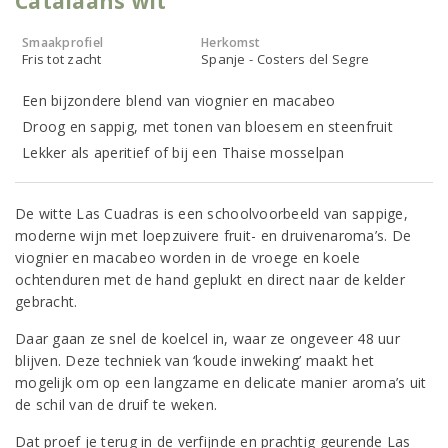
Catalaans wit
Smaakprofiel
Herkomst
Fris tot zacht
Spanje - Costers del Segre
Een bijzondere blend van viognier en macabeo
Droog en sappig, met tonen van bloesem en steenfruit
Lekker als aperitief of bij een Thaise mosselpan
De witte Las Cuadras is een schoolvoorbeeld van sappige,
moderne wijn met loepzuivere fruit- en druivenaroma’s. De
viognier en macabeo worden in de vroege en koele
ochtenduren met de hand geplukt en direct naar de kelder
gebracht.
Daar gaan ze snel de koelcel in, waar ze ongeveer 48 uur
blijven. Deze techniek van ‘koude inweking’ maakt het
mogelijk om op een langzame en delicate manier aroma’s uit
de schil van de druif te weken.
Dat proef je terug in de verfijnde en prachtig geurende Las