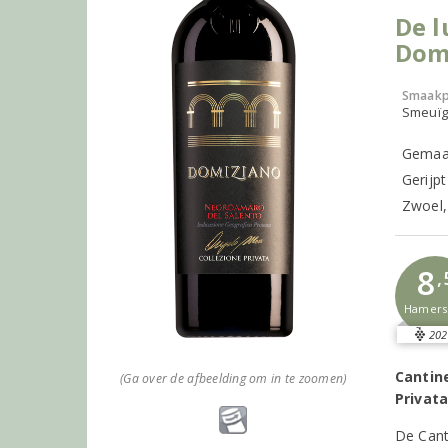
De l
Dom
Smaakp
Smeuïg,
Gemaak
Gerijpt
Zwoel,
8
,
Hamer
202
Cantin
(Ga over de afbeelding om in te zoomen)
Privat
De Cant