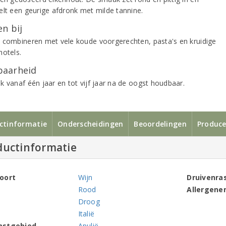
elt een geurige afdronk met milde tannine.
n bij
 combineren met vele koude voorgerechten, pasta's en kruidige
hotels.
aarheid
k vanaf één jaar en tot vijf jaar na de oogst houdbaar.
ctinformatie
Onderscheidingen
Beoordelingen
Produce
ductinformatie
oort
Wijn
Druivenra
Rood
Allergene
Droog
Italië
mstgebied
Apulië