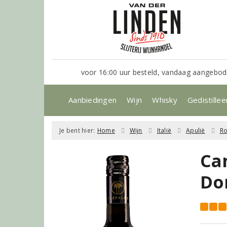
voor 16:00 uur besteld, vandaag aangebod
Aanbiedingen
Wijn
Whisky
Gedistillee
Je bent hier:
Home
Wijn
Italië
Apulië
R
Ca
Do