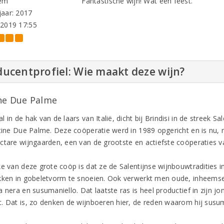
em
Fantastische wijn! Wat een feest.
aar: 2017
-2019 17:55
ucentprofiel: Wie maakt deze wijn?
ne Due Palme
 in de hak van de laars van Italië, dicht bij Brindisi in de streek Sal
ntine Due Palme. Deze coöperatie werd in 1989 opgericht en is nu,
ctare wijngaarden, een van de grootste en actiefste coöperaties van
ke van deze grote coöp is dat ze de Salentijnse wijnbouwtradities 
kken in gobeletvorm te snoeien. Ook verwerkt men oude, inheemse 
 nera en susumaniello. Dat laatste ras is heel productief in zijn jon
. Dat is, zo denken de wijnboeren hier, de reden waarom hij susuma