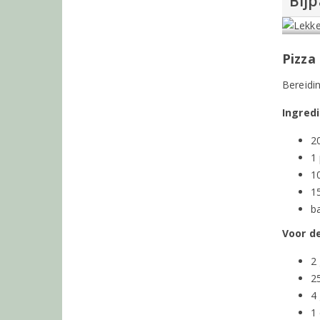
Bijp
Pizza
Bereidin
Ingred
2
1 
1
1
b
Voor d
2 
2
4
1 