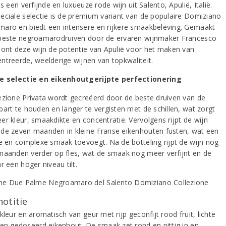
is een verfijnde en luxueuze rode wijn uit Salento, Apulië, Italië.
eciale selectie is de premium variant van de populaire Domiziano
aro en biedt een intensere en rijkere smaakbeleving. Gemaakt
beste negroamarodruiven door de ervaren wijnmaker Francesco
oont deze wijn de potentie van Apulië voor het maken van
ntreerde, weelderige wijnen van topkwaliteit.
le selectie en eikenhoutgerijpte perfectionering
ezione Privata wordt gecreëerd door de beste druiven van de
part te houden en langer te vergisten met de schillen, wat zorgt
er kleur, smaakdikte en concentratie. Vervolgens rijpt de wijn
de zeven maanden in kleine Franse eikenhouten fusten, wat een
de en complexe smaak toevoegt. Na de botteling rijpt de wijn nog
maanden verder op fles, wat de smaak nog meer verfijnt en de
r een hoger niveau tilt.
notitie
kleur en aromatisch van geur met rijp geconfijt rood fruit, lichte
 en gedoseerd eikenhout. De smaak zet rond en pittig in en