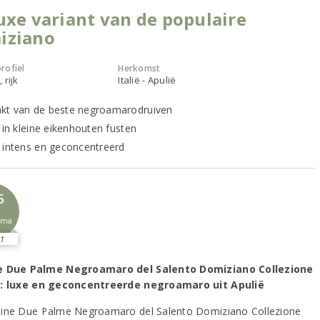
uxe variant van de populaire
iziano
rofiel
Herkomst
 rijk
Italië - Apulië
t van de beste negroamarodruiven
 in kleine eikenhouten fusten
 intens en geconcentreerd
5
sma
1
e Due Palme Negroamaro del Salento Domiziano Collezione
a: luxe en geconcentreerde negroamaro uit Apulië
ine Due Palme Negroamaro del Salento Domiziano Collezione