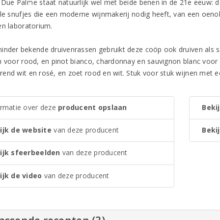
 Due Palme staat natuurlijk wel met beide benen in de 21e eeuw: d
lle snufjes die een moderne wijnmakerij nodig heeft, van een oeno
en laboratorium.
inder bekende druivenrassen gebruikt deze coöp ook druiven als s
h voor rood, en pinot bianco, chardonnay en sauvignon blanc voor w
end wit en rosé, en zoet rood en wit. Stuk voor stuk wijnen met e
ormatie over deze
producent opslaan
Bekij
ijk de website
van deze producent
Bekij
ijk sfeerbeelden
van deze producent
ijk de video
van deze producent