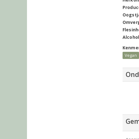
Produc
Oogstj
Omver
Flesin
Alcoho
Kenme
Vegan
Ond
Gem