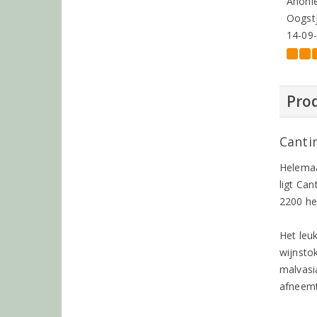
Anoni
Oogstj
14-09
Prod
Canti
Helemaal
ligt Ca
2200 he
Het leu
wijnsto
malvasia
afneemt