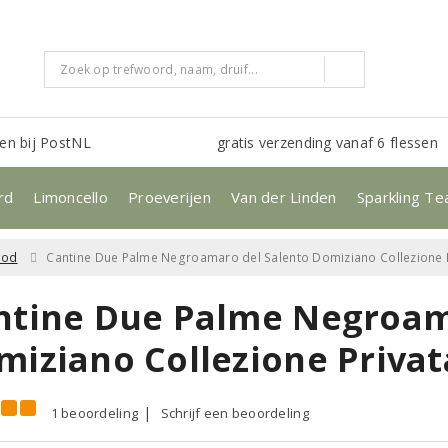
en bij PostNL
gratis verzending vanaf 6 flessen
rd
Limoncello
Proeverijen
Van der Linden
Sparkling Te
ood
Cantine Due Palme Negroamaro del Salento Domiziano Collezione 
ntine Due Palme Negroam
miziano Collezione Privat
1 beoordeling
Schrijf een beoordeling