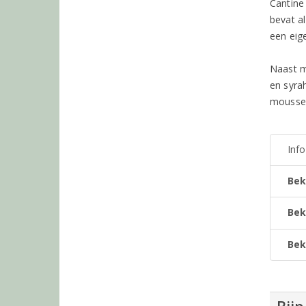
Cantine
bevat a
een eig
Naast m
en syra
mousser
Inf
Bek
Bek
Bek