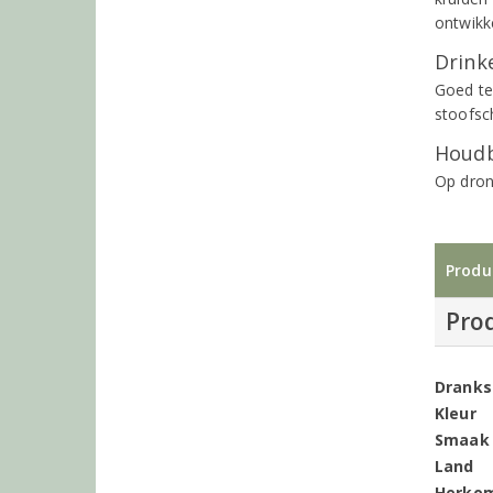
ontwikk
Drinke
Goed te
stoofsc
Houdb
Op dron
Produ
Pro
Dranks
Kleur
Smaak
Land
Herko