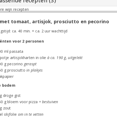
assende recepten (3)
 met tomaat, artisjok, prosciutto en pecorino
gstijd: ca. 40 min. + ca. 2 uur wachttijd
iënten voor 2 personen
00 ml passata
potje artisjokharten in olie
à ca. 190 g, uitgelekt
00 g pecorino
geraspt
50 g prosciutto
in plakjes
akpapier
e bodem
g droge gist
50 g bloem voor pizza
+ bestuiven
 g zout
el olijfolie
om in te vetten