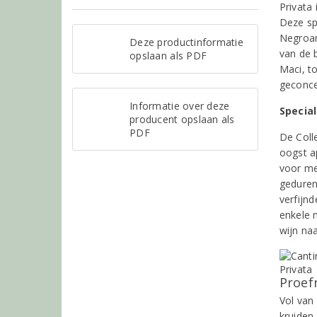
Privata 
Deze sp
Negroam
Deze productinformatie
van de 
opslaan als PDF
Maci, t
geconce
Informatie over deze
Specia
producent opslaan als
PDF
De Coll
oogst a
voor me
geduren
verfijn
enkele 
wijn naa
Proef
Vol van 
kruiden