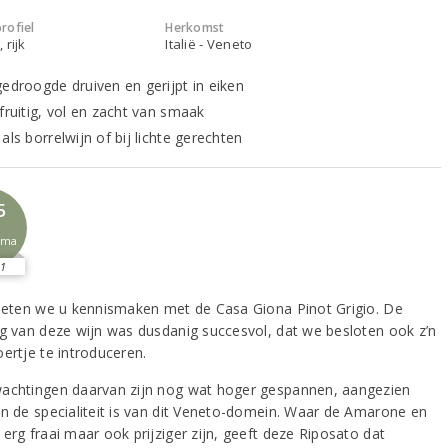
rofiel
Herkomst
 rijk
Italië - Veneto
gedroogde druiven en gerijpt in eiken
fruitig, vol en zacht van smaak
als borrelwijn of bij lichte gerechten
5
sma
1
lieten we u kennismaken met de Casa Giona Pinot Grigio. De
ng van deze wijn was dusdanig succesvol, dat we besloten ook z’n
ertje te introduceren.
achtingen daarvan zijn nog wat hoger gespannen, aangezien
jn de specialiteit is van dit Veneto-domein. Waar de Amarone en
erg fraai maar ook prijziger zijn, geeft deze Riposato dat