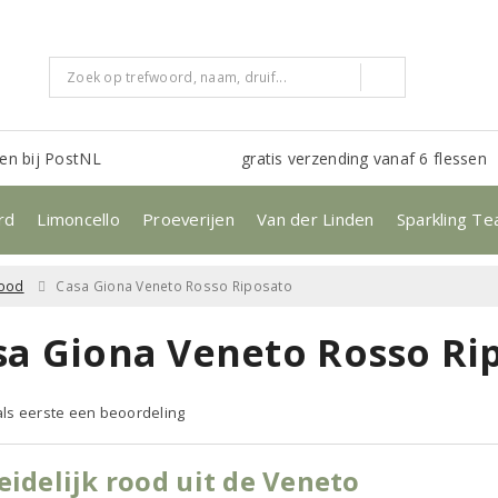
en bij PostNL
gratis verzending vanaf 6 flessen
rd
Limoncello
Proeverijen
Van der Linden
Sparkling Te
ood
Casa Giona Veneto Rosso Riposato
sa Giona Veneto Rosso Ri
 als eerste een beoordeling
eidelijk rood uit de Veneto