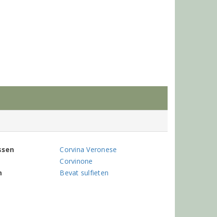
ssen
Corvina Veronese
Corvinone
n
Bevat sulfieten