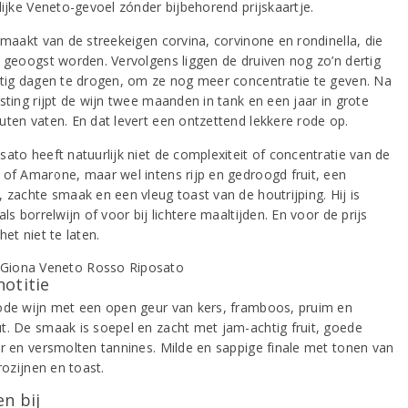
lijke Veneto-gevoel zónder bijbehorend prijskaartje.
emaakt van de streekeigen corvina, corvinone en rondinella, die
t geoogst worden. Vervolgens liggen de druiven nog zo’n dertig
rtig dagen te drogen, om ze nog meer concentratie te geven. Na
sting rijpt de wijn twee maanden in tank en een jaar in grote
uten vaten. En dat levert een ontzettend lekkere rode op.
sato heeft natuurlijk niet de complexiteit of concentratie van de
 of Amarone, maar wel intens rijp en gedroogd fruit, een
, zachte smaak en een vleug toast van de houtrijping. Hij is
als borrelwijn of voor bij lichtere maaltijden. En voor de prijs
het niet te laten.
notitie
ode wijn met een open geur van kers, framboos, pruim en
t. De smaak is soepel en zacht met jam-achtig fruit, goede
ur en versmolten tannines. Milde en sappige finale met tonen van
 rozijnen en toast.
n bij