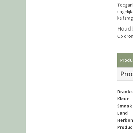
Toeganke
dagelij
kalfsra
Houdb
Op dron
Produ
Pro
Dranks
Kleur
Smaak
Land
Herko
Produc