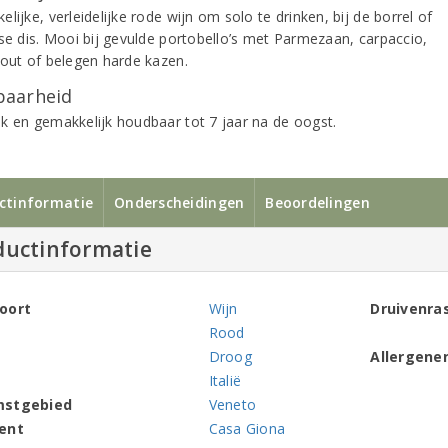
lijke, verleidelijke rode wijn om solo te drinken, bij de borrel of
kse dis. Mooi bij gevulde portobello’s met Parmezaan, carpaccio,
gout of belegen harde kazen.
aarheid
k en gemakkelijk houdbaar tot 7 jaar na de oogst.
ctinformatie
Onderscheidingen
Beoordelingen
ductinformatie
oort
Wijn
Druivenra
Rood
Droog
Allergene
Italië
mstgebied
Veneto
ent
Casa Giona