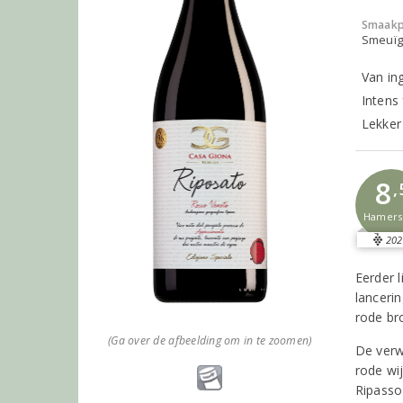
Smaakp
Smeuïg,
Van in
Intens 
Lekker 
8
,
Hamer
202
Eerder 
lanceri
rode bro
(Ga over de afbeelding om in te zoomen)
De verw
rode wi
Ripasso 