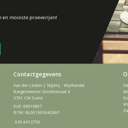
n en mooiste proeverijen!
Contactgegevens
O
Van der Linden | Slijterij - Wijnhandel
Di
Burgemeester Grothestraat 6
Wo
3761 CM Soest
Do
Vr
KvK: 69010897
Za
BTW: NL001900942B67
035-6012750