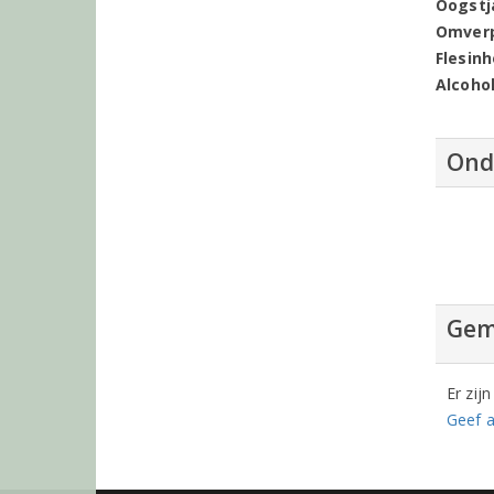
Oogstj
Omver
Flesin
Alcoho
Ond
Gem
Er zij
Geef a