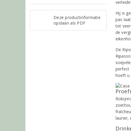
verleide
Hij is g
Deze productinformatie
pas laa
opslaan als PDF
tot vee
de vergi
eikenho
De Ripo
Ripasso
soepele
perfect 
hoeft u 
Proef
Robijnr
zoethou
fraîche
laurier,
Drinke