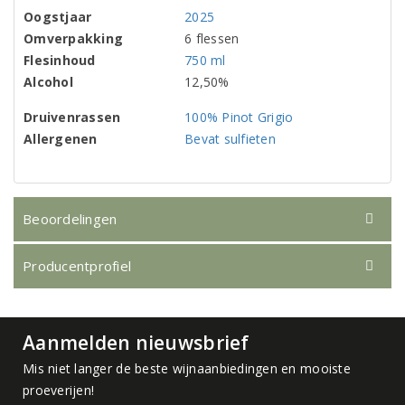
Oogstjaar
2025
Omverpakking
6 flessen
Flesinhoud
750 ml
Alcohol
12,50%
Druivenrassen
100% Pinot Grigio
Allergenen
Bevat sulfieten
Beoordelingen
Producentprofiel
Aanmelden nieuwsbrief
Mis niet langer de beste wijnaanbiedingen en mooiste
proeverijen!