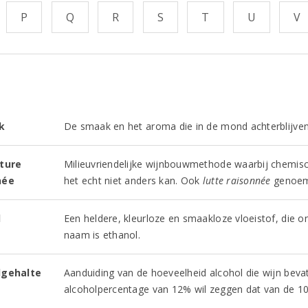
P
Q
R
S
T
U
V
k
De smaak en het aroma die in de mond achterblijven 
lture
Milieuvriendelijke wijnbouwmethode waarbij chemisch
née
het echt niet anders kan. Ook
lutte raisonnée
genoem
l
Een heldere, kleurloze en smaakloze vloeistof, die on
naam is ethanol.
lgehalte
Aanduiding van de hoeveelheid alcohol die wijn beva
alcoholpercentage van 12% wil zeggen dat van de 100