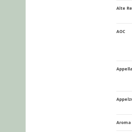
Alte R
AOC
Appell
Appelz
Aroma