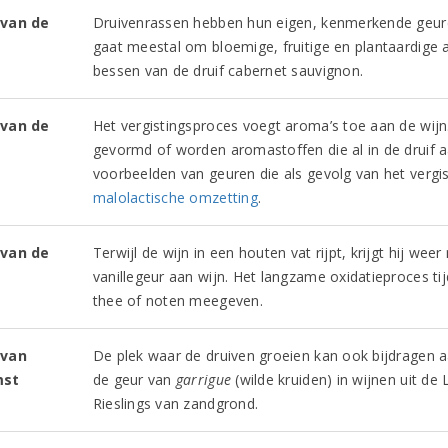
van de
Druivenrassen hebben hun eigen, kenmerkende geur
gaat meestal om bloemige, fruitige en plantaardige 
bessen van de druif cabernet sauvignon.
van de
Het vergistingsproces voegt aroma’s toe aan de wij
g
gevormd of worden aromastoffen die al in de druif 
voorbeelden van geuren die als gevolg van het verg
malolactische omzetting
.
van de
Terwijl de wijn in een houten vat rijpt, krijgt hij w
vanillegeur aan wijn. Het langzame oxidatieproces t
thee of noten meegeven.
 van
De plek waar de druiven groeien kan ook bijdragen 
mst
de geur van
garrigue
(wilde kruiden) in wijnen uit de
Rieslings van zandgrond.