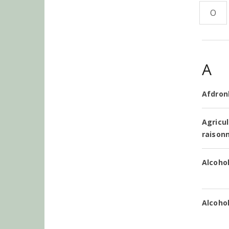
O
A
Afdron
Agricu
raison
Alcoho
Alcoho