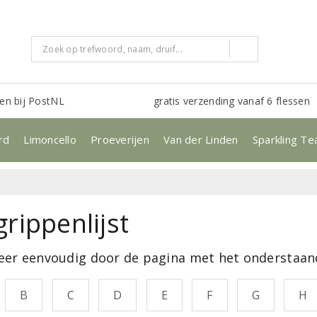
en bij PostNL
gratis verzending vanaf 6 flessen
rd
Limoncello
Proeverijen
Van der Linden
Sparkling Te
rippenlijst
eer eenvoudig door de pagina met het onderstaa
B
C
D
E
F
G
H