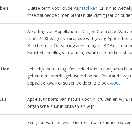
eben
Duitse term voor oude
wijnstokken
. Er is niet wett
meestal bedoelt men planten die vijftig jaar of ouder 
Afkorting van Appellation d’Origine Contrôlée. Vaa
sinds 2008 volgens Europese wetgeving Appellation d
Beschermde Oorsprongsbenaming of BOB). Is onderd
kwaliteitsindeling van wijnen, waarbij de herkomst va
ation
Letterlijk: benaming. Onderdeel van een wijnkwalific
gehanteerd wordt, gebaseerd op het feit dat de wijn 
bepaalde kwaliteitseisen voldoet. Zie ook
AOC
.
uur
Appelzuur komt van nature voor in druiven en wijn. H
organische zuur in druiven en wijn.
Een geur van een wijn. Geuren in wijn kunnen op ver