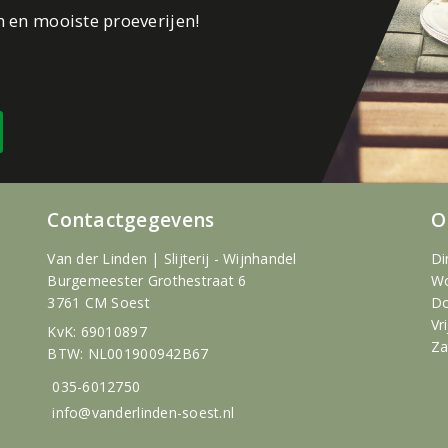
n en mooiste proeverijen!
Contactgegevens
O
Van der Linden | Slijterij - Wijnhandel
Di
Burgemeester Grothestraat 6
Wo
3761 CM Soest
Do
Vr
KvK: 69010897
Za
BTW: NL001900942B67
035-6012750
info@vanderlinden-soest.nl