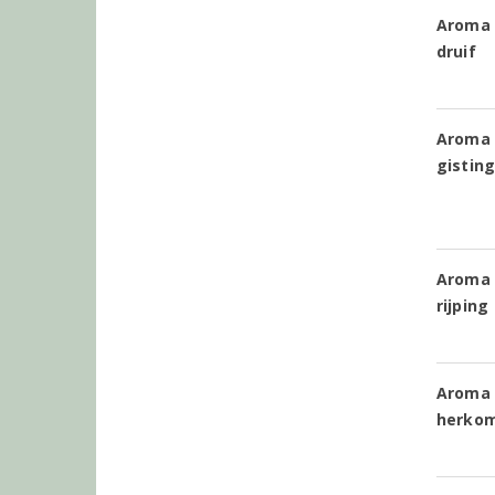
Aroma 
druif
Aroma 
gistin
Aroma 
rijping
Aroma
herko