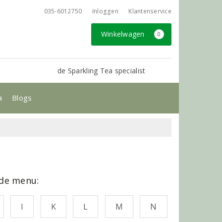
035-6012750
Inloggen
Klantenservice
Winkelwagen
0
de Sparkling Tea specialist
a
Blogs
nde menu:
I
K
L
M
N