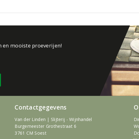
n en mooiste proeverijen!
Contactgegevens
O
Van der Linden | Slijterij - Wijnhandel
Di
Burgemeester Grothestraat 6
Wo
3761 CM Soest
Do