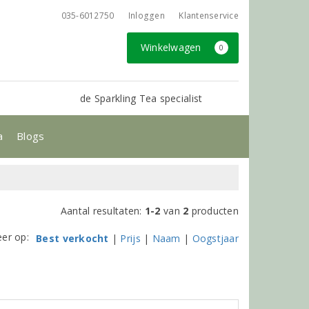
035-6012750
Inloggen
Klantenservice
Winkelwagen
0
de Sparkling Tea specialist
a
Blogs
Aantal resultaten:
1-2
van
2
producten
eer op:
Best verkocht
|
Prijs
|
Naam
|
Oogstjaar