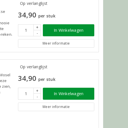
Op verlanglijst
kse
34,90
per stuk
mooie
+
cte
In Winkelwagen
-
breken.
Meer informatie
Op verlanglijst
 Mosel
34,90
per stuk
Deze
e zien,
+
s
In Winkelwagen
-
Meer informatie