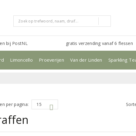
en bij PostNL
gratis verzending vanaf 6 flessen
rd
Limoncello
Proeverijen
Van der Linden
Sparkling Te
en per pagina:
Sort
raffen