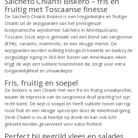
Salcheto Chianti Biskero – fris en
fruitig met Toscaanse finesse
De Salcheto Chianti Biskero is een toegankelijke en fruitige
Chianti uit de wijngaarden van het prestigieuze
biodynamische wijndomein Salcheto in Montepulciano,
Toscane. Deze wijn is gemaakt van een blend van sangiovese
(85%), canaiolo, mammolo, en een vleugje merlot. De
wijngaarden worden volledig biologisch bewerkt en dankzij de
zorgvuldige rijping in 300-liter fusten van Amerikaans eiken
krijgt de wijn een subtiele houtinvloed die zorgt voor extra
toegankelijkheid en smaakdiepte.
Fris, fruitig en soepel
De Biskero is een Chianti met een fris en fruitig smaakprofiel,
waarin de expressie van de sangiovese-druif prachtig tot zijn
recht komt. De wijn is soepel en heeft subtiele tonen van rijp
rood fruit en een vleugje specerijen door de eikenhoutrijping.
Deze Chianti is nu al heerlijk op dronk en kan ook licht
gekoeld worden geserveerd voor extra frisheid.
Perfect bij gegrild vlees en salades