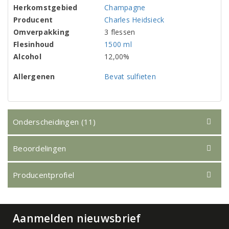
Herkomstgebied
Champagne
Producent
Charles Heidsieck
Omverpakking
3 flessen
Flesinhoud
1500 ml
Alcohol
12,00%
Allergenen
Bevat sulfieten
Onderscheidingen (11)
Beoordelingen
Producentprofiel
Aanmelden nieuwsbrief