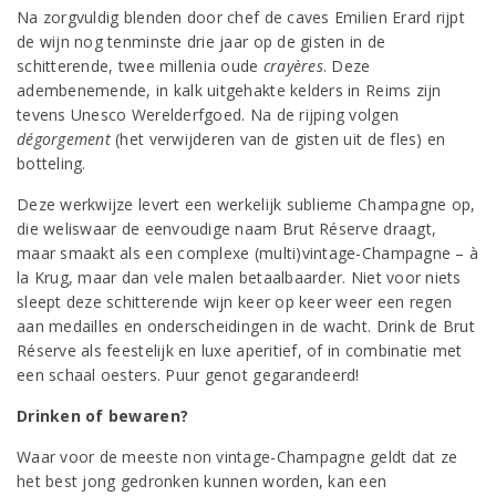
Na zorgvuldig blenden door chef de caves Emilien Erard rijpt
de wijn nog tenminste drie jaar op de gisten in de
schitterende, twee millenia oude
crayères
. Deze
adembenemende, in kalk uitgehakte kelders in Reims zijn
tevens Unesco Werelderfgoed. Na de rijping volgen
dégorgement
(het verwijderen van de gisten uit de fles) en
botteling.
Deze werkwijze levert een werkelijk sublieme Champagne op,
die weliswaar de eenvoudige naam Brut Réserve draagt,
maar smaakt als een complexe (multi)vintage-Champagne – à
la Krug, maar dan vele malen betaalbaarder. Niet voor niets
sleept deze schitterende wijn keer op keer weer een regen
aan medailles en onderscheidingen in de wacht. Drink de Brut
Réserve als feestelijk en luxe aperitief, of in combinatie met
een schaal oesters. Puur genot gegarandeerd!
Drinken of bewaren?
Waar voor de meeste non vintage-Champagne geldt dat ze
het best jong gedronken kunnen worden, kan een