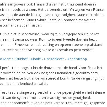
alve sangiovese ook Franse druiven het uitmuntend doen in
 is inmiddels bewezen. Het beroemdst om z’n wijnen van Franse
rassen is de aan de kust gelegen regio Bolgheri. Maar ook Filippo
n het befaamde Brunello-huis Castello Romitorio maakt een
estormende Super Tuscan.
 Chia niet in Montalcino, waar hij zijn veelgeprezen Brunello’s
maar in Scansano, waar Romitorio een tweede domein bezit.
r van een Etruskische nederzetting en op een steenworp afstand
ust teelt hij behalve sangiovese ook syrah en petit verdot.
 perfect rijp oogst Chia de druiven met de hand. Voor én na het
en worden de druiven ook nog eens handmatig gecontroleerd,
leen het beste fruit in de wijn terecht komt. Na de vergisting rijpt
 een jaar in eikenhouten vaten.
dresultaat is simpelweg verbluffend: de peperigheid en het intense
ruit van de syrah combineren prachtig met de geurigheid,
r en het bramenfruit van de petit verdot. Een krachtige, gespierde