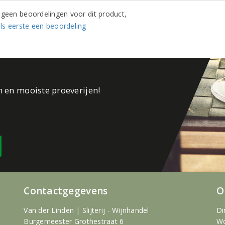
n geen beoordelingen voor dit product,
ls eerste een beoordeling
n en mooiste proeverijen!
Contactgegevens
O
Van der Linden | Slijterij - Wijnhandel
Di
Burgemeester Grothestraat 6
Wo