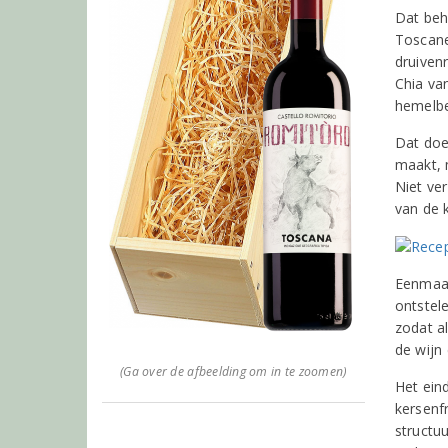
Dat beh
Toscane
druiven
Chia va
hemelb
Dat doet
maakt, 
Niet ve
van de k
Eenmaal
ontstel
zodat al
de wijn
(Ga over de afbeelding om in te zoomen)
Het ein
kersenf
structuu