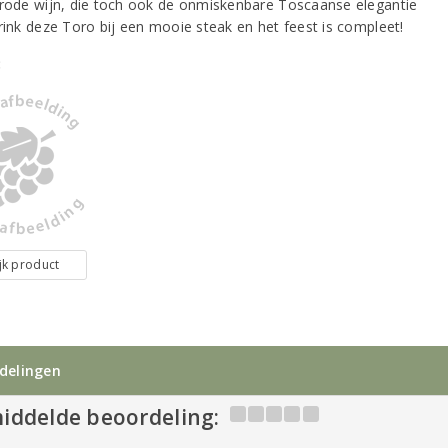
 rode wijn, die toch ook de onmiskenbare Toscaanse elegantie
Drink deze Toro bij een mooie steak en het feest is compleet!
:
jk product
delingen
iddelde beoordeling: