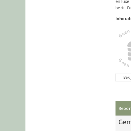
en luxe
bezit. 
Inhoud
Beki
Beoor
Gem