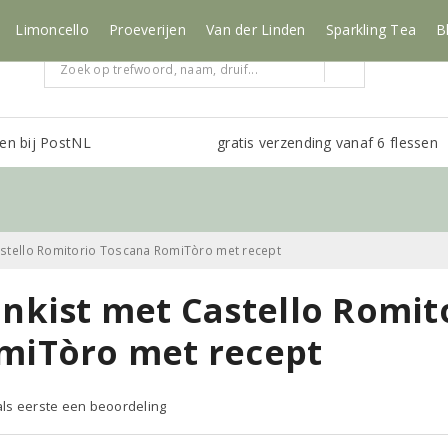
Limoncello
Proeverijen
Van der Linden
Sparkling Tea
B
en bij PostNL
gratis verzending vanaf 6 flessen
astello Romitorio Toscana RomiTòro met recept
jnkist met Castello Romit
miTòro met recept
 als eerste een beoordeling