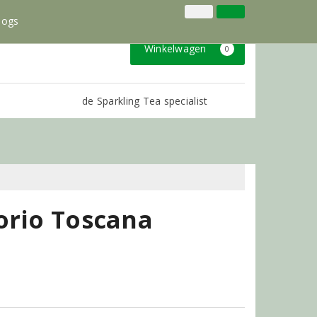
035-6012750
Inloggen
Klantenservice
logs
Winkelwagen
0
de Sparkling Tea specialist
orio Toscana