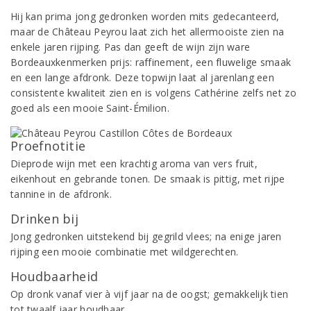
Hij kan prima jong gedronken worden mits gedecanteerd,
maar de Château Peyrou laat zich het allermooiste zien na
enkele jaren rijping. Pas dan geeft de wijn zijn ware
Bordeauxkenmerken prijs: raffinement, een fluwelige smaak
en een lange afdronk. Deze topwijn laat al jarenlang een
consistente kwaliteit zien en is volgens Cathérine zelfs net zo
goed als een mooie Saint-Émilion.
Proefnotitie
Dieprode wijn met een krachtig aroma van vers fruit,
eikenhout en gebrande tonen. De smaak is pittig, met rijpe
tannine in de afdronk.
Drinken bij
Jong gedronken uitstekend bij gegrild vlees; na enige jaren
rijping een mooie combinatie met wildgerechten.
Houdbaarheid
Op dronk vanaf vier à vijf jaar na de oogst; gemakkelijk tien
tot twaalf jaar houdbaar.