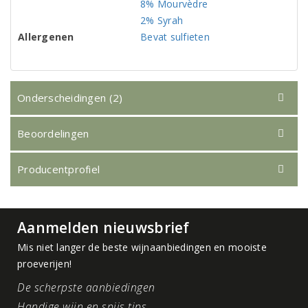
8% Mourvèdre
2% Syrah
Allergenen
Bevat sulfieten
Onderscheidingen (2)
Beoordelingen
Producentprofiel
Aanmelden nieuwsbrief
Mis niet langer de beste wijnaanbiedingen en mooiste
proeverijen!
De scherpste aanbiedingen
Handige wijn en spijs tips