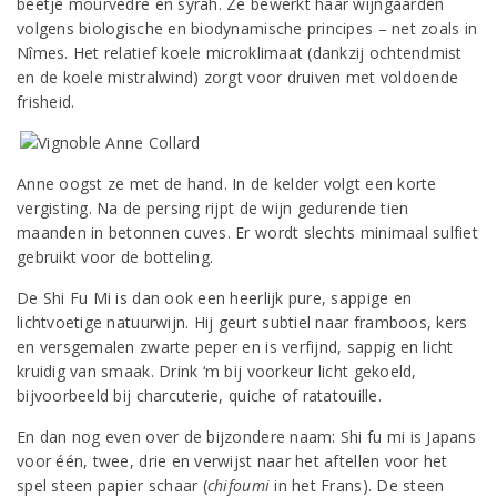
beetje mourvèdre en syrah. Ze bewerkt haar wijngaarden
volgens biologische en biodynamische principes – net zoals in
Nîmes. Het relatief koele microklimaat (dankzij ochtendmist
en de koele mistralwind) zorgt voor druiven met voldoende
frisheid.
Anne oogst ze met de hand. In de kelder volgt een korte
vergisting. Na de persing rijpt de wijn gedurende tien
maanden in betonnen cuves. Er wordt slechts minimaal sulfiet
gebruikt voor de botteling.
De Shi Fu Mi is dan ook een heerlijk pure, sappige en
lichtvoetige natuurwijn. Hij geurt subtiel naar framboos, kers
en versgemalen zwarte peper en is verfijnd, sappig en licht
kruidig van smaak. Drink ‘m bij voorkeur licht gekoeld,
bijvoorbeeld bij charcuterie, quiche of ratatouille.
En dan nog even over de bijzondere naam: Shi fu mi is Japans
voor één, twee, drie en verwijst naar het aftellen voor het
spel steen papier schaar (
chifoumi
in het Frans). De steen