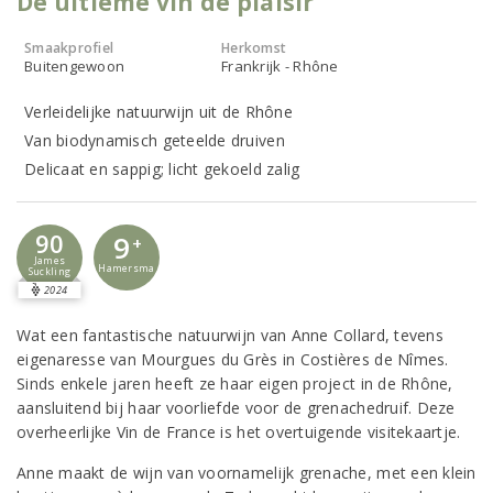
De ultieme vin de plaisir
Smaakprofiel
Herkomst
Buitengewoon
Frankrijk - Rhône
Verleidelijke natuurwijn uit de Rhône
Van biodynamisch geteelde druiven
Delicaat en sappig; licht gekoeld zalig
90
9
+
James
Hamersma
Suckling
2024
Wat een fantastische natuurwijn van Anne Collard, tevens
eigenaresse van Mourgues du Grès in Costières de Nîmes.
Sinds enkele jaren heeft ze haar eigen project in de Rhône,
aansluitend bij haar voorliefde voor de grenachedruif. Deze
overheerlijke Vin de France is het overtuigende visitekaartje.
Anne maakt de wijn van voornamelijk grenache, met een klein