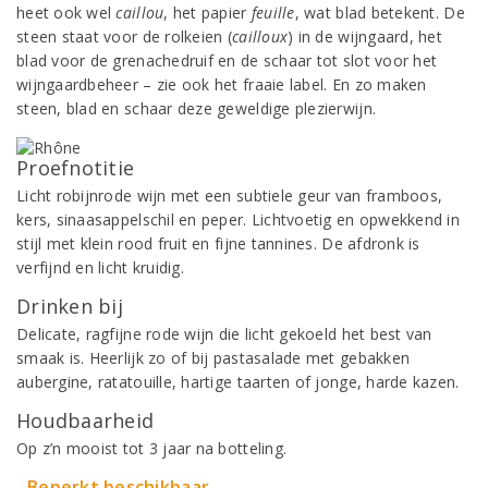
heet ook wel
caillou
, het papier
feuille
, wat blad betekent. De
steen staat voor de rolkeien (
cailloux
) in de wijngaard, het
blad voor de grenachedruif en de schaar tot slot voor het
wijngaardbeheer – zie ook het fraaie label. En zo maken
steen, blad en schaar deze geweldige plezierwijn.
Proefnotitie
Licht robijnrode wijn met een subtiele geur van framboos,
kers, sinaasappelschil en peper. Lichtvoetig en opwekkend in
stijl met klein rood fruit en fijne tannines. De afdronk is
verfijnd en licht kruidig.
Drinken bij
Delicate, ragfijne rode wijn die licht gekoeld het best van
smaak is. Heerlijk zo of bij pastasalade met gebakken
aubergine, ratatouille, hartige taarten of jonge, harde kazen.
Houdbaarheid
Op z’n mooist tot 3 jaar na botteling.
Beperkt beschikbaar