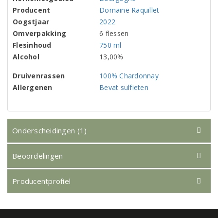
Producent
Domaine Raquillet
Oogstjaar
2022
Omverpakking
6 flessen
Flesinhoud
750 ml
Alcohol
13,00%
Druivenrassen
100% Chardonnay
Allergenen
Bevat sulfieten
Onderscheidingen (1)
Beoordelingen
Producentprofiel