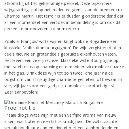
afkomstig uit het gelijknamige perceel. Deze bijzondere
wijngaard ligt pal op het zuiden en grenst aan de premier cru
Champs Martin. Het terroir is er dusdanig onderscheidend dat
er een momenteel een verzoek in behandeling is om ook dit
perceel te promoveren tot premier cru.
Zoals al François’ witte wijnen krijgt ook de Brigadière een
klassieke ‘vinification bourguignon’. De wijn vergist en rijpt in
deels nieuwe en grotendeels gebruikte eikenhouten vaten.
Het levert een zeer precieze, klassieke witte Bourgogne op
met veel focus op spanning en een mineraalcomplexe nuance
in het glas. Drink deze wijn tot zo’n twee, drie jaar na de
oogst om van z’n jeugdige charme te genieten, of bewaar ‘m
vier, vijf jaar voor een gerijpte, complexe, nootachtige stijl.
Zeer aanbevolen!
Proefnotitie
Fraaie droge witte wijn met een verfijnd aroma van nieuw
eiken, wat boter en een lichte kruidigheid. De volle, zachte
smaak houdt lang aan en eindigt met een aanhoudende en