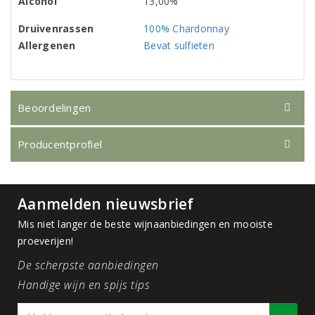
Alcohol
13,00%
Druivenrassen
100% Chardonnay
Allergenen
Bevat sulfieten
Beoordelingen
Producentprofiel
Aanmelden nieuwsbrief
Mis niet langer de beste wijnaanbiedingen en mooiste
proeverijen!
De scherpste aanbiedingen
Handige wijn en spijs tips