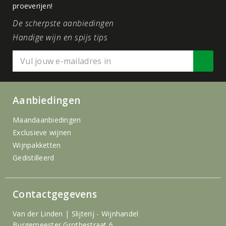
proeverijen!
De scherpste aanbiedingen
Handige wijn en spijs tips
Aanbiedingen
Maandaanbiedingen
Exclusieve wijnen
Wijnpakketten
Gedistilleerd
Contactgegevens
Van der Linden | Slijterij - Wijnhandel
Burgemeester Grothestraat 6