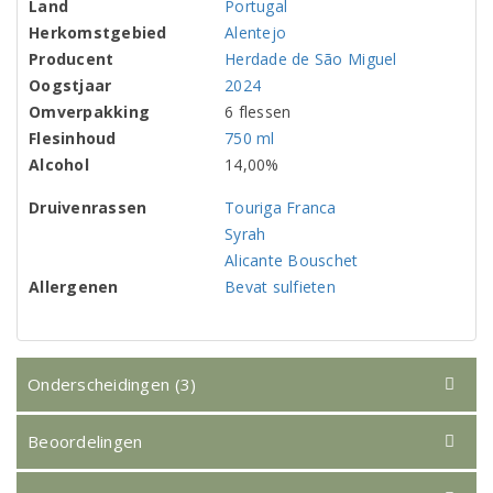
Land
Portugal
Herkomstgebied
Alentejo
Producent
Herdade de São Miguel
Oogstjaar
2024
Omverpakking
6 flessen
Flesinhoud
750 ml
Alcohol
14,00%
Druivenrassen
Touriga Franca
Syrah
Alicante Bouschet
Allergenen
Bevat sulfieten
Onderscheidingen (3)
Beoordelingen