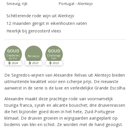
Smeuïg, rijk
Portugal - Alentejo
Schitterende rode wijn uit Alentejo
12 maanden gerijpt in eikenhouten vaten
Heerlijk bij geroosterd vlees
GOUD
GOUD
Citadelles
Challenge
Perswijn
du Vin
Intl.
2024
2023
2023
De Segredos-wijnen van Alexandre Relvas uit Alentejo bieden
uitmuntende kwaliteit voor een scherpe prijs. De nieuwste
aanwinst in de serie is de luxe en verleidelijke Grande Escolha.
Alexandre maakt deze prachtige rode van voornamelijk
touriga franca, syrah en alicante bouschet; drie druivenrassen
die het bijzonder goed doen in het hete, Zuid-Portugese
klimaat. De druiven groeien in wijngaarden aangeplant op
bodems van klei en schist. Ze worden met de hand geoogst.