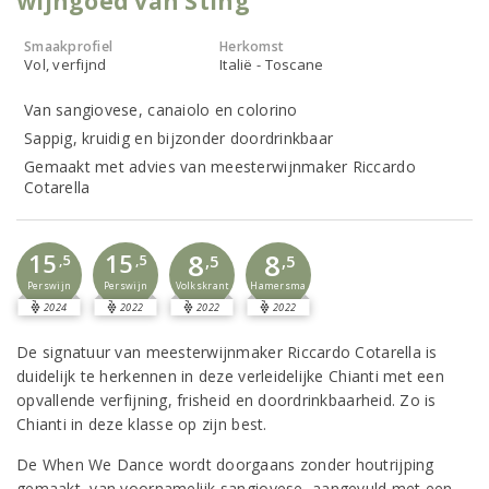
wijngoed van Sting
Smaakprofiel
Herkomst
Vol, verfijnd
Italië - Toscane
Van sangiovese, canaiolo en colorino
Sappig, kruidig en bijzonder doordrinkbaar
Gemaakt met advies van meesterwijnmaker Riccardo
Cotarella
8
8
15
15
,5
,5
,5
,5
Perswijn
Perswijn
Volkskrant
Hamersma
2024
2022
2022
2022
De signatuur van meesterwijnmaker Riccardo Cotarella is
duidelijk te herkennen in deze verleidelijke Chianti met een
opvallende verfijning, frisheid en doordrinkbaarheid. Zo is
Chianti in deze klasse op zijn best.
De When We Dance wordt doorgaans zonder houtrijping
gemaakt, van voornamelijk sangiovese, aangevuld met een