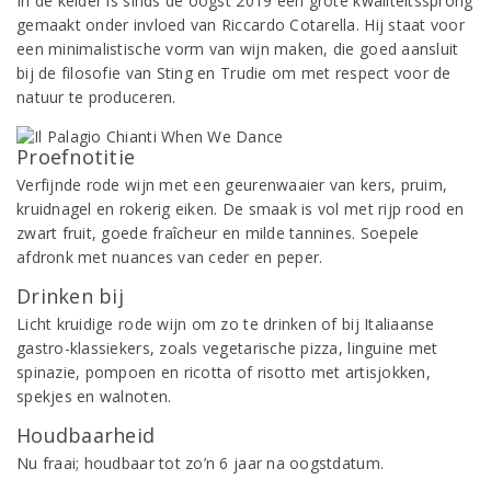
In de kelder is sinds de oogst 2019 een grote kwaliteitssprong
gemaakt onder invloed van Riccardo Cotarella. Hij staat voor
een minimalistische vorm van wijn maken, die goed aansluit
bij de filosofie van Sting en Trudie om met respect voor de
natuur te produceren.
Proefnotitie
Verfijnde rode wijn met een geurenwaaier van kers, pruim,
kruidnagel en rokerig eiken. De smaak is vol met rijp rood en
zwart fruit, goede fraîcheur en milde tannines. Soepele
afdronk met nuances van ceder en peper.
Drinken bij
Licht kruidige rode wijn om zo te drinken of bij Italiaanse
gastro-klassiekers, zoals vegetarische pizza, linguine met
spinazie, pompoen en ricotta of risotto met artisjokken,
spekjes en walnoten.
Houdbaarheid
Nu fraai; houdbaar tot zo’n 6 jaar na oogstdatum.