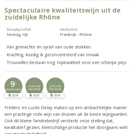
Spectaculaire kwaliteitswijn uit de
zuidelijke Rhône
Smaakprofiel
Herkomst
Smeuïg, rijk
Frankrijk - Rhône
Van grenachte en syrah van oude stokken
Krachtig, kruidig & geconcentreerd van smaak
Trouvailles bestaan nog: topkwaliteit voor een scherpe prijs
9
-
Le Guide
Le Guide
Hachette
Hachette
Hamersma
2020
2020
2020
Frédéric en Lucile Delay maken op een ambachtelijke manier
een prachtige rode wijn van druiven uit de beste wijngaarden.
Ook dit kleine familiebedrijf versterkt onze stelling dat,
kwalitatief gezien, kleinschalige productie het doorgaans wint
van grootschaligheid.