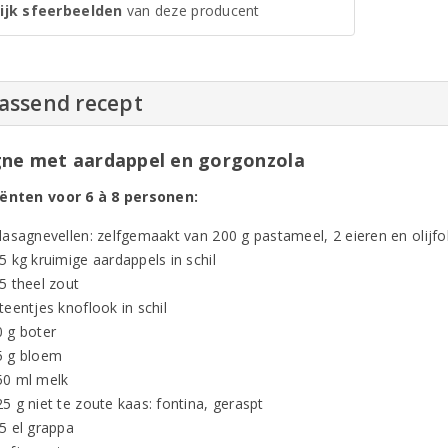
ijk sfeerbeelden
van deze producent
passend recept
ne met aardappel en gorgonzola
ënten voor 6 à 8 personen:
lasagnevellen: zelfgemaakt van 200 g pastameel, 2 eieren en olijfo
5 kg kruimige aardappels in schil
5 theel zout
teentjes knoflook in schil
0 g boter
5 g bloem
50 ml melk
5 g niet te zoute kaas: fontina, geraspt
5 el grappa