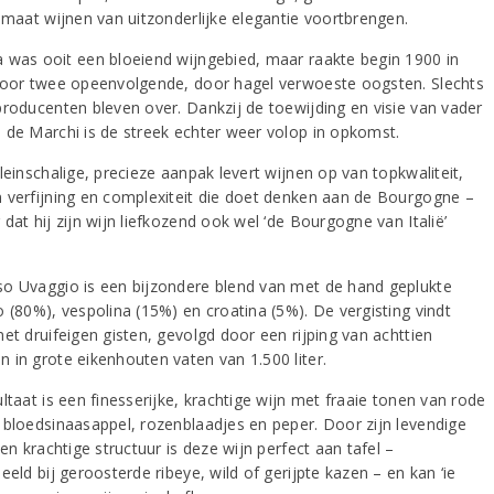
limaat wijnen van uitzonderlijke elegantie voortbrengen.
 was ooit een bloeiend wijngebied, maar raakte begin 1900 in
door twee opeenvolgende, door hagel verwoeste oogsten. Slechts
producenten bleven over. Dankzij de toewijding en visie van vader
 de Marchi is de streek echter weer volop in opkomst.
leinschalige, precieze aanpak levert wijnen op van topkwaliteit,
 verfijning en complexiteit die doet denken aan de Bourgogne –
dat hij zijn wijn liefkozend ook wel ‘de Bourgogne van Italië’
o Uvaggio is een bijzondere blend van met de hand geplukte
o (80%), vespolina (15%) en croatina (5%). De vergisting vindt
et druifeigen gisten, gevolgd door een rijping van achttien
 in grote eikenhouten vaten van 1.500 liter.
ltaat is een finesserijke, krachtige wijn met fraaie tonen van rode
 bloedsinaasappel, rozenblaadjes en peper. Door zijn levendige
 en krachtige structuur is deze wijn perfect aan tafel –
eeld bij geroosterde ribeye, wild of gerijpte kazen – en kan ‘ie