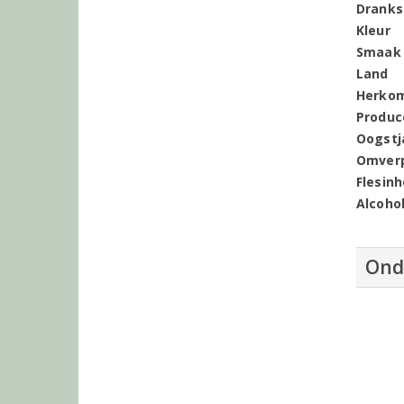
Dranks
Kleur
Smaak
Land
Herko
Produc
Oogstj
Omver
Flesin
Alcoho
Ond