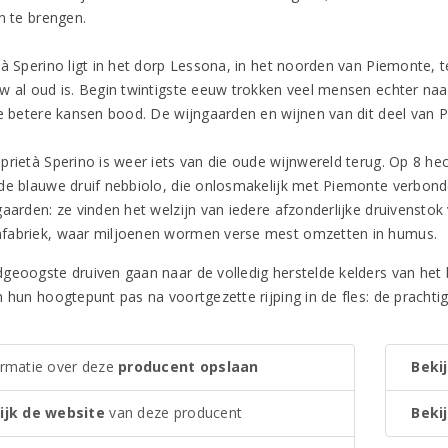
n te brengen.
tà Sperino ligt in het dorp Lessona, in het noorden van Piemonte, 
w al oud is. Begin twintigste eeuw trokken veel mensen echter naa
ie betere kansen bood. De wijngaarden en wijnen van dit deel van P
prietà Sperino is weer iets van die oude wijnwereld terug. Op 8 
de blauwe druif nebbiolo, die onlosmakelijk met Piemonte verbon
gaarden: ze vinden het welzijn van iedere afzonderlijke druivenstok
abriek, waar miljoenen wormen verse mest omzetten in humus.
geoogste druiven gaan naar de volledig herstelde kelders van het b
n hun hoogtepunt pas na voortgezette rijping in de fles: de prachti
ormatie over deze
producent opslaan
Bekij
ijk de website
van deze producent
Bekij