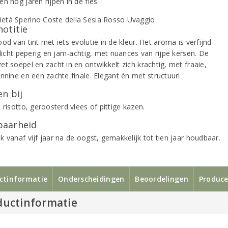
n nog jaren rijpen in de fles.
notitie
od van tint met iets evolutie in de kleur. Het aroma is verfijnd
 licht peperig en jam-achtig, met nuances van rijpe kersen. De
t soepel en zacht in en ontwikkelt zich krachtig, met fraaie,
nnine en een zachte finale. Elegant én met structuur!
n bij
 risotto, geroosterd vlees of pittige kazen.
aarheid
 vanaf vijf jaar na de oogst, gemakkelijk tot tien jaar houdbaar.
ctinformatie
Onderscheidingen
Beoordelingen
Produce
ductinformatie