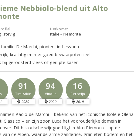
ieme Nebbiolo-blend uit Alto
monte
rofiel
Herkomst
g, stevig
Italië - Piemonte
 familie De Marchi, pioniers in Lessona
erijk, krachtig en met goed bewaarpotentieel
k bij geroosterd vlees of gerijpte kazen
1
91
94
16
s
Tim Atkin
Vinous
Perswijn
1
2020
2020
2019
 namen Paolo de Marchi – bekend van het iconische Isole e Olena
ti Classico – en zijn zoon Luca het voorouderlijke domein in
 over. Dit historische wijngoed ligt in Alto Piemonte, op de
rs van de Alpen, waar de arme zanderige, granieten bodem en het