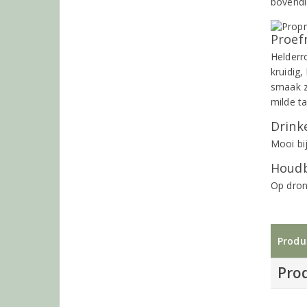
bovendie
Proef
Helderro
kruidig,
smaak ze
milde ta
Drinke
Mooi bij
Houdb
Op dronk
Produ
Pro