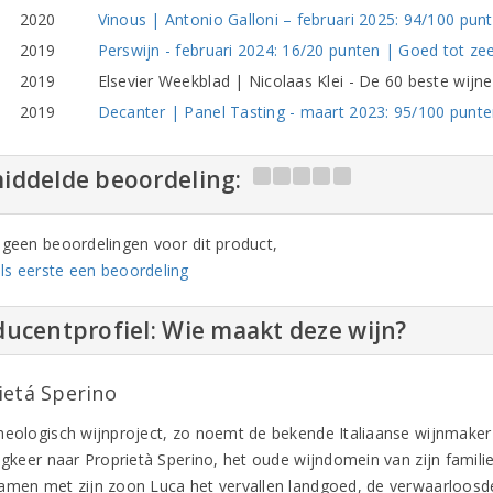
2020
Vinous | Antonio Galloni – februari 2025: 94/100 pun
2019
Perswijn - februari 2024: 16/20 punten | Goed tot zee
2019
Elsevier Weekblad | Nicolaas Klei - De 60 beste wij
2019
Decanter | Panel Tasting - maart 2023: 95/100 punte
iddelde beoordeling:
n geen beoordelingen voor dit product,
ls eerste een beoordeling
ucentprofiel: Wie maakt deze wijn?
ietá Sperino
heologisch wijnproject, zo noemt de bekende Italiaanse wijnmaker
rugkeer naar Proprietà Sperino, het oude wijndomein van zijn famili
amen met zijn zoon Luca het vervallen landgoed, de verwaarloos