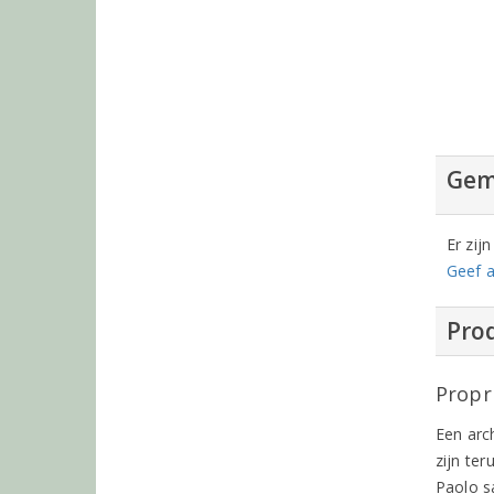
Gem
Er zij
Geef a
Prod
Propr
Een arc
zijn te
Paolo s