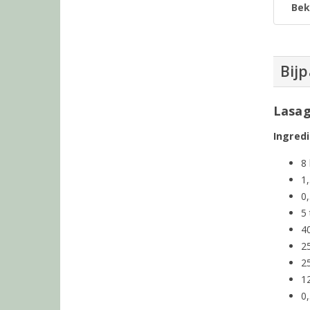
Bek
Bij
Lasag
Ingredi
8 
1,
0,
5 
4
2
2
12
0,