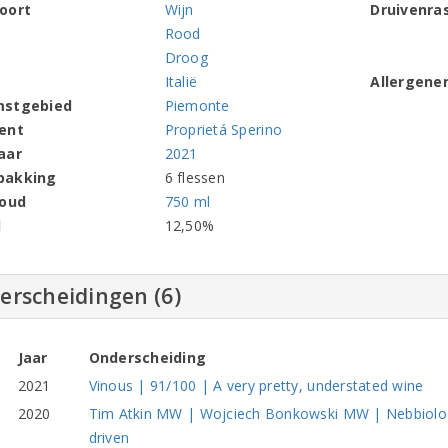
oort
Wijn
Druivenra
Rood
Droog
Italië
Allergene
mstgebied
Piemonte
ent
Proprietá Sperino
aar
2021
pakking
6 flessen
houd
750 ml
l
12,50%
erscheidingen (6)
Jaar
Onderscheiding
2021
Vinous | 91/100 | A very pretty, understated wine
2020
Tim Atkin MW | Wojciech Bonkowski MW | Nebbiolo T
driven