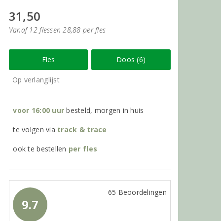
31,50
Vanaf 12 flessen 28,88 per fles
Fles
Doos (6)
Op verlanglijst
voor 16:00 uur
besteld, morgen in huis
te volgen via
track & trace
ook te bestellen
per
fles
65 Beoordelingen
9.7