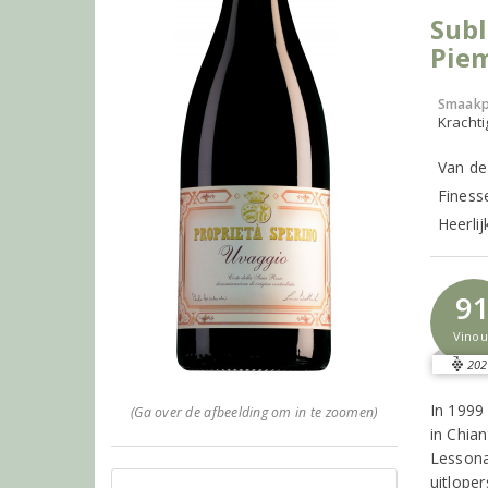
Subl
Pie
Smaakp
Krachti
Van de
Finess
Heerlij
9
Vinou
202
In 1999
(Ga over de afbeelding om in te zoomen)
in Chian
Lessona
uitlope