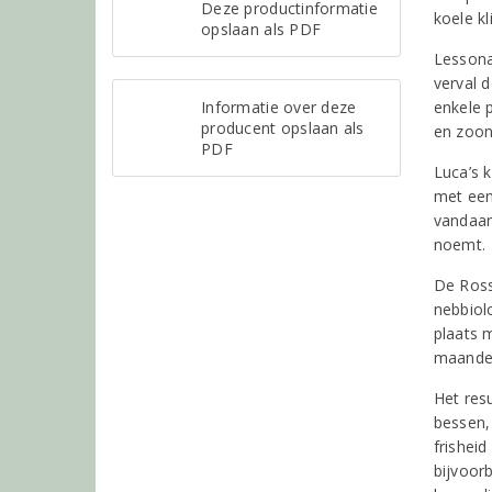
Deze productinformatie
koele k
opslaan als PDF
Lessona
verval 
Informatie over deze
enkele 
producent opslaan als
en zoon
PDF
Luca’s k
met een
vandaar 
noemt.
De Ross
nebbiol
plaats m
maanden
Het resu
bessen,
frisheid
bijvoorb