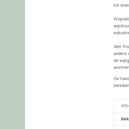
tot leve
Proprie
wijnbou
industr
Met Pro
andere 
de wijn
wormenf
De hand
bereike
Inf
Bek