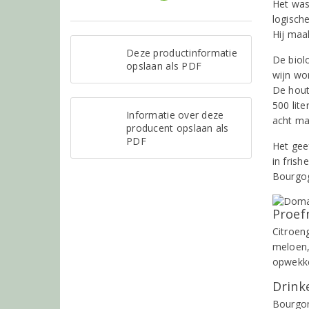
Het was
logisch
Hij maa
Deze productinformatie
De biol
opslaan als PDF
wijn wo
De houti
500 lite
Informatie over deze
acht maa
producent opslaan als
PDF
Het gee
in frish
Bourgo
Proef
Citroen
meloen,
opwekke
Drinke
Bourgond