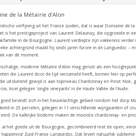
ne de la Métairie d'Alon
dische verfijning uit het Franse zuiden, dat is waar Domaine de la
et is het prestigeproject van Laurent Delaunay, die opgroeide in ee
kfamilie in de Bourgogne. Laurent verdiepte zijn vakkennis verder 
ieke achtergrond maakt hij sinds jaren furore in de Languedoc – 
eek van dit moment.
inschalige, moderne Métairie d’Alon mag gerust als een hoogtepunt 
ënten die Laurent door de tijd verzameld heeft, komen hier op perfe
 die uitsluitend gewijd is aan topniveau Chardonnay en Pinot Noir,
rse, koel gelegen ‘single vineyards’ in de Haute Vallée de l’Aude.
ngoed bevindt zich in het heuvelachtige gebied rondom het dorp Mag
deeld in 25 percelen, gelegen in 11 verschillende wijngaarden of cr
teerd. De kalkrijke bodems maken de mooiste chardonnay- en pinot
 al het goede uit de Bourgogne, gecombineerd met de open, innova
d happening’ Zuid-Franse Languedoc. Dat levert natuurlijk sublieme