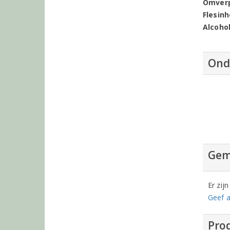
Omver
Flesin
Alcoho
Ond
Gem
Er zij
Geef a
Prod