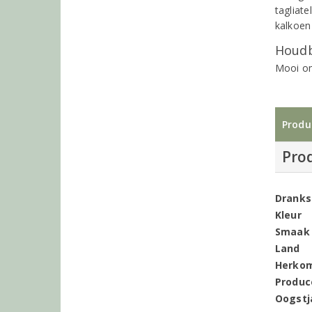
tagliate
kalkoen
Houdb
Mooi om
Produ
Pro
Dranks
Kleur
Smaak
Land
Herko
Produc
Oogstj