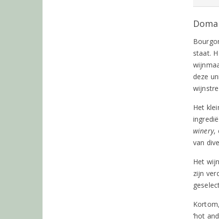
Domai
Bourgon
staat. H
wijnmaa
deze un
wijnstr
Het kle
ingredi
winery
,
van dive
Het wij
zijn ver
geselec
Kortom,
‘hot an