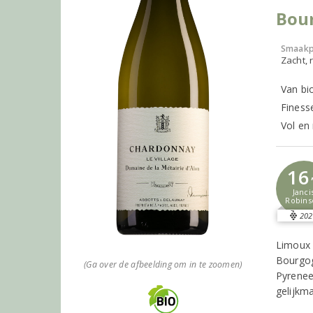
Bour
Smaakp
Zacht, r
Van bi
Finess
Vol en
16
Janci
Robins
202
Limoux 
Bourgog
(Ga over de afbeelding om in te zoomen)
Pyrenee
gelijkm