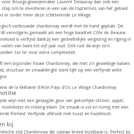
 voor Bourgognewijnmaker Laurent Delaunay dan ook een
e stap om te investeren in een van de topterroirs van het gebied.
kt er onder meer deze schitterende Le Village.
ogisch verbouwde chardonnay wordt met de hand geplukt. De
rdt vervolgens gemaakt als een hoge kwaliteit Côte de Beaune.
nvloed is verfijnd dankzij een gedeeltelijke vergisting en rijping in
r-vaten van twee tot vijf jaar oud. Ook rust de wijn zo’n
nden ‘sur lie’ voor extra complexiteit.
ft een bijzonder fraaie Chardonnay, die met z'n geweldige balans
eid, structuur en smaaklengte sterk lijkt op een verfijnde witte
gne.
notitie
gele wijn met een gelaagde geur van gekonfijte citroen, appel,
 roomboter en rokerig eiken. De smaak is vol en romig met een
nde frisheid. Verfijnde afdronk met toast en hazelnoot.
n bij
ische stijl Chardonnay die culinair breed inzetbaar is. Perfect bij