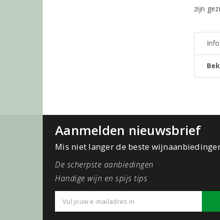
zijn ge
Inf
Bek
Aanmelden nieuwsbrief
Mis niet langer de beste wijnaanbiedinge
De scherpste aanbiedingen
Handige wijn en spijs tips