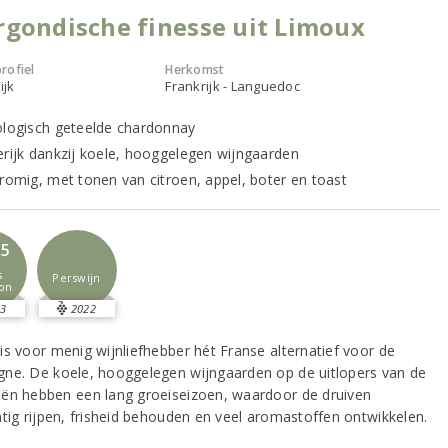
gondische finesse uit Limoux
rofiel
Herkomst
ijk
Frankrijk - Languedoc
ologisch geteelde chardonnay
erijk dankzij koele, hooggelegen wijngaarden
 romig, met tonen van citroen, appel, boter en toast
,5
s
Perswijn
on
3
2022
is voor menig wijnliefhebber hét Franse alternatief voor de
ne. De koele, hooggelegen wijngaarden op de uitlopers van de
ën hebben een lang groeiseizoen, waardoor de druiven
atig rijpen, frisheid behouden en veel aromastoffen ontwikkelen.