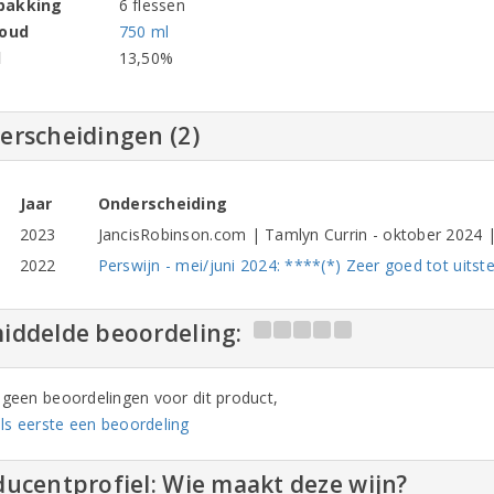
pakking
6 flessen
houd
750 ml
l
13,50%
erscheidingen (2)
Jaar
Onderscheiding
2023
JancisRobinson.com | Tamlyn Currin - oktober 2024 |
2022
Perswijn - mei/juni 2024: ****(*) Zeer goed tot uitst
iddelde beoordeling:
n geen beoordelingen voor dit product,
ls eerste een beoordeling
ucentprofiel: Wie maakt deze wijn?