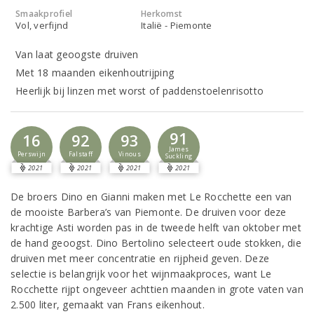
Smaakprofiel
Herkomst
Vol, verfijnd
Italië - Piemonte
Van laat geoogste druiven
Met 18 maanden eikenhoutrijping
Heerlijk bij linzen met worst of paddenstoelenrisotto
91
16
92
93
James
Perswijn
Falstaff
Vinous
Suckling
2021
2021
2021
2021
De broers Dino en Gianni maken met Le Rocchette een van
de mooiste Barbera’s van Piemonte. De druiven voor deze
krachtige Asti worden pas in de tweede helft van oktober met
de hand geoogst. Dino Bertolino selecteert oude stokken, die
druiven met meer concentratie en rijpheid geven. Deze
selectie is belangrijk voor het wijnmaakproces, want Le
Rocchette rijpt ongeveer achttien maanden in grote vaten van
2.500 liter, gemaakt van Frans eikenhout.