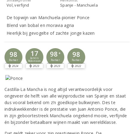
Smaakprofiel
Herkomst
Vol, verfijnd
Spanje - Manchuela
De topwijn van Manchuela-pionier Ponce
Blend van bobal en moravia agria
Heerlijk bij gevogelte of zachte jonge kazen
17
98
98
98
+
Jancis
Parker
Parker
Parker
Robinson
2024
2023
2023
2022
Castilla-La Mancha is nog altijd verantwoordelijk voor
ongeveer de helft van alle wijnproductie van Spanje en staat
dus vooral bekend om z’n goedkope bulkwijnen. Des te
indrukwekkender is de prestatie van Juan Antonio Ponce, die
in zijn geboortestreek Manchuela ongekend mooie, verfijnde
én bijzonder betaalbare wijnen maakt van wereldklasse.
Dat geldt zeker voor zijn prestigewijn Ponce. De