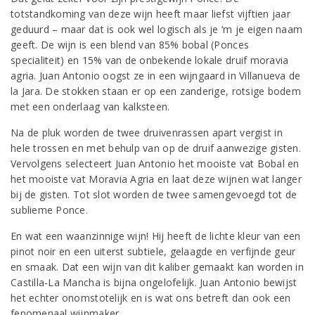
totstandkoming van deze wijn heeft maar liefst vijftien jaar
geduurd – maar dat is ook wel logisch als je ‘m je eigen naam
geeft. De wijn is een blend van 85% bobal (Ponces
specialiteit) en 15% van de onbekende lokale druif moravia
agria. Juan Antonio oogst ze in een wijngaard in Villanueva de
la Jara. De stokken staan er op een zanderige, rotsige bodem
met een onderlaag van kalksteen.
Na de pluk worden de twee druivenrassen apart vergist in
hele trossen en met behulp van op de druif aanwezige gisten.
Vervolgens selecteert Juan Antonio het mooiste vat Bobal en
het mooiste vat Moravia Agria en laat deze wijnen wat langer
bij de gisten. Tot slot worden de twee samengevoegd tot de
sublieme Ponce.
En wat een waanzinnige wijn! Hij heeft de lichte kleur van een
pinot noir en een uiterst subtiele, gelaagde en verfijnde geur
en smaak. Dat een wijn van dit kaliber gemaakt kan worden in
Castilla-La Mancha is bijna ongelofelijk. Juan Antonio bewijst
het echter onomstotelijk en is wat ons betreft dan ook een
fenomenaal wijnmaker.