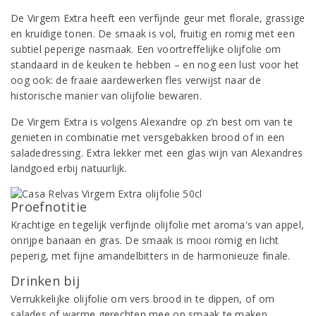
De Virgem Extra heeft een verfijnde geur met florale, grassige
en kruidige tonen. De smaak is vol, fruitig en romig met een
subtiel peperige nasmaak. Een voortreffelijke olijfolie om
standaard in de keuken te hebben – en nog een lust voor het
oog ook: de fraaie aardewerken fles verwijst naar de
historische manier van olijfolie bewaren.
De Virgem Extra is volgens Alexandre op z’n best om van te
genieten in combinatie met versgebakken brood of in een
saladedressing. Extra lekker met een glas wijn van Alexandres
landgoed erbij natuurlijk.
Proefnotitie
Krachtige en tegelijk verfijnde olijfolie met aroma's van appel,
onrijpe banaan en gras. De smaak is mooi romig en licht
peperig, met fijne amandelbitters in de harmonieuze finale.
Drinken bij
Verrukkelijke olijfolie om vers brood in te dippen, of om
salades of warme gerechten mee op smaak te maken.