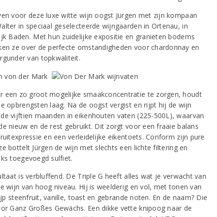
ven voor deze luxe witte wijn oogst Jürgen met zijn kompaan
alter in speciaal geselecteerde wijngaarden in Ortenau, in
ijk Baden. Met hun zuidelijke expositie en granieten bodems
ken ze over de perfecte omstandigheden voor chardonnay en
rgunder van topkwaliteit.
 een zo groot mogelijke smaakconcentratie te zorgen, houdt
e opbrengsten laag. Na de oogst vergist en rijpt hij de wijn
de vijftien maanden in eikenhouten vaten (225-500L), waarvan
de nieuw en de rest gebruikt. Dit zorgt voor een fraaie balans
ruitexpressie en een verleidelijke eikentoets. Conform zijn pure
e bottelt Jürgen de wijn met slechts een lichte filtering en
jks toegevoegd sulfiet.
ltaat is verbluffend. De Triple G heeft alles wat je verwacht van
te wijn van hoog niveau. Hij is weelderig en vol, met tonen van
rijp steenfruit, vanille, toast en gebrande noten. En de naam? Die
oor Ganz Großes Gewächs. Een dikke vette knipoog naar de