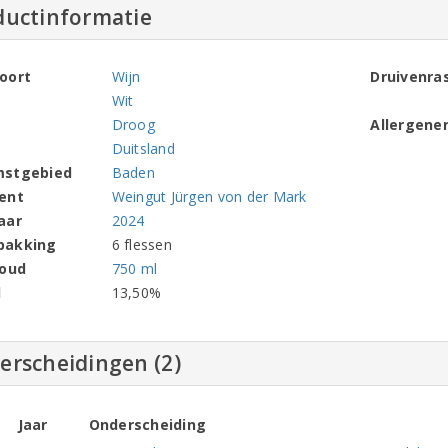
ductinformatie
oort
Wijn
Druivenra
Wit
Droog
Allergene
Duitsland
mstgebied
Baden
ent
Weingut Jürgen von der Mark
aar
2024
pakking
6 flessen
houd
750 ml
l
13,50%
erscheidingen (2)
Jaar
Onderscheiding