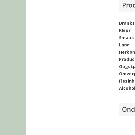
Pro
Dranks
Kleur
Smaak
Land
Herko
Produc
Oogstj
Omver
Flesin
Alcoho
Ond