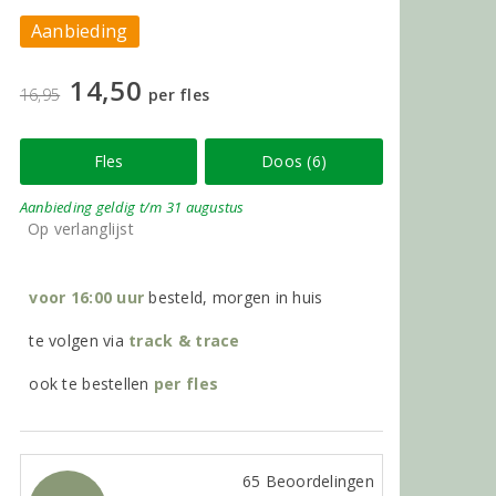
Aanbieding
14,50
16,95
per fles
Fles
Doos (6)
Aanbieding
geldig
t/m 31 augustus
Op verlanglijst
voor 16:00 uur
besteld, morgen in huis
te volgen via
track & trace
ook te bestellen
per
fles
65 Beoordelingen