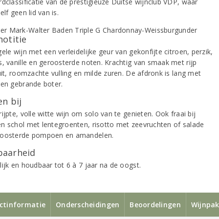
rdclassificatie van de prestigieuze Duitse wijnclub VDP, waar
elf geen lid van is.
notitie
ele wijn met een verleidelijke geur van gekonfijte citroen, perzik,
s, vanille en geroosterde noten. Krachtig van smaak met rijp
uit, roomzachte vulling en milde zuren. De afdronk is lang met
 en gebrande boter.
n bij
ijpte, volle witte wijn om solo van te genieten. Ook fraai bij
n schol met lentegroenten, risotto met zeevruchten of salade
roosterde pompoen en amandelen.
aarheid
lijk en houdbaar tot 6 à 7 jaar na de oogst.
ctinformatie
Onderscheidingen
Beoordelingen
Wijnpak