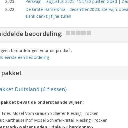
2023
Perswijn | augustus 2025: 15.5/20 punten Goed | Zac
2022
De Grote Hamersma - december 2023: Sterwijn: opvall
slank dankzij fijne zuren
iddelde beoordeling:
n geen beoordelingen voor dit product,
ls eerste een beoordeling
npakket
akket Duitsland (6 flessen)
jnpakket bevat de onderstaande wijnen:
l Fries Mosel Vom Grauen Schiefer Riesling Trocken
ut Karthäuserhof Mosel Schieferkristall Riesling Trocken
der Mark-Walter Baden Triple G Chardonnay-