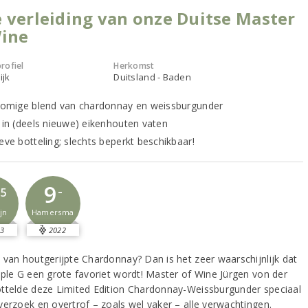
 verleiding van onze Duitse Master
Wine
rofiel
Herkomst
ijk
Duitsland - Baden
 romige blend van chardonnay en weissburgunder
t in (deels nieuwe) eikenhouten vaten
eve botteling; slechts beperkt beschikbaar!
9
-
,5
Hamersma
jn
3
2022
 van houtgerijpte Chardonnay? Dan is het zeer waarschijnlijk dat
iple G een grote favoriet wordt! Master of Wine Jürgen von der
ttelde deze Limited Edition Chardonnay-Weissburgunder speciaal
verzoek en overtrof – zoals wel vaker – alle verwachtingen.