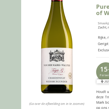
Pure
of 
Smaakp
Zacht, r
Rijke,
Gerijp
Exclusi
15
Perswi
202
Houdt u
deze Tr
Mark bo
(Ga over de afbeelding om in te zoomen)
op ons 