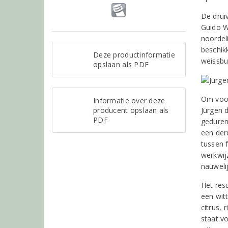
De drui
Guido W
noordel
beschik
Deze productinformatie
weissbu
opslaan als PDF
Om voor
Informatie over deze
producent opslaan als
Jürgen d
PDF
geduren
een der
tussen f
werkwijz
nauweli
Het resu
een wit
citrus, 
staat v