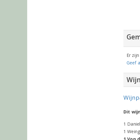
Gem
Er zij
Geef a
Wij
Wijnp
Dit wi
1 Danie
1 Weing
1 Von 