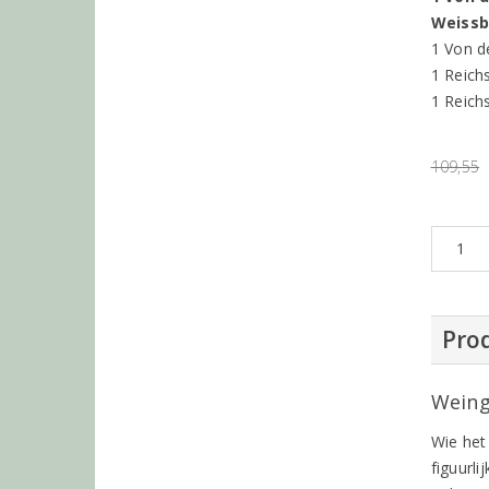
Weissb
1 Von d
1 Reich
1 Reich
109,55
Prod
Weing
Wie het
figuurli