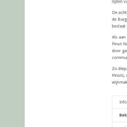
rijden 
De acht
de Burg
beslaat
Als aan
Pinot No
door ga
communic
Zo diepz
Pinots,
wijnmak
Inf
Bek