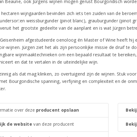
van Beaune, ook Jürgens wijnen mogen gerust Bourgondisch word
 hectaren wijngaarden bevinden zich iets ten zuiden van de beroemd
undersorten weissburgunder (pinot blanc), grauburgunder (pinot gr
 veruit het grootste gedeelte van de aanplant en is wat Jürgen betr
 Geisenheim afgestudeerde oenoloog én Master of Wine heeft hij ee
ir-wijnen. Jürgen ziet het als zijn persoonlijke missie de druif te do
ngbare wijnmaaktechnieken om een bepaald resultaat te bereiken, m
eert en dat te vertalen in de uiteindelijke wijn.
innig als dat mag klinken, zo overtuigend zijn de wijnen. Stuk voor
 met Bourgondische spanning, verfijning en complexiteit en de onm
er.
ormatie over deze
producent opslaan
Bekij
ijk de website
van deze producent
Bekij