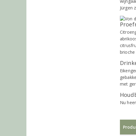
wijngaa
Jürgen z
Proef
Citroeng
abrikoo
citrusfr
brioche
Drinke
Eikenger
gebakke
met ge
Houdb
Nu heer
Produ