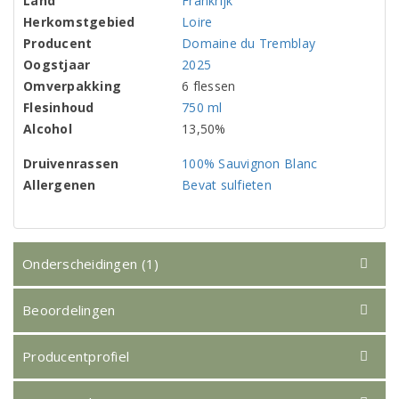
Land
Frankrijk
Herkomstgebied
Loire
Producent
Domaine du Tremblay
Oogstjaar
2025
Omverpakking
6 flessen
Flesinhoud
750 ml
Alcohol
13,50%
Druivenrassen
100% Sauvignon Blanc
Allergenen
Bevat sulfieten
Onderscheidingen (1)
Beoordelingen
Producentprofiel