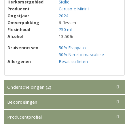
Herkomstgebied
Sicilië
Producent
Caruso e Minini
Oogstjaar
2024
Omverpakking
6 flessen
Flesinhoud
750 ml
Alcohol
13,50%
Druivenrassen
50% Frappato
50% Nerello mascalese
Allergenen
Bevat sulfieten
Onderscheidingen (2)
Beoordelingen
Producentprofiel