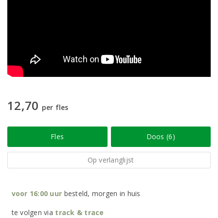
12,70
per fles
Fles
Doos (6)
Op verlanglijst
voor 16:00 uur
besteld, morgen in huis
te volgen via
track & trace