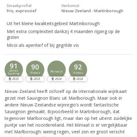
Smaakprofiel
Herkomst
Fris, expressief
Nieuw-Zeeland - Martinborough
Uit het kleine kwaliteitsgebied Martinborough
Met extra complexiteit dankzij 4 maanden rijping op de
gisten
Mooi als aperitief of bij gegrilde vis
91
90
92
James
Perswijn
Vinous
Vinous
Suckling
2025
2025
2024
2024
Nieuw-Zeeland heeft zichzelf op de internationale wijnkaart
gezet met Sauvignon Blanc uit Marlborough. Maar ook in
andere Nieuw-Zeelandse wijnregio’s wordt fantastische
Sauvignon gemaakt. Bijvoorbeeld in Martinborough, dat
tegenover Marlborough ligt, maar dan op het uiterst zuidelijke
puntje van het noordereiland. Het klimaat is er vergelijkbaar
met Marlborough: weinig regen, veel zon en groot verschil