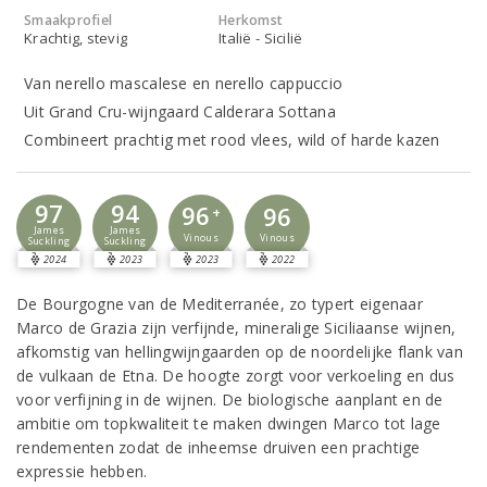
Smaakprofiel
Herkomst
Krachtig, stevig
Italië - Sicilië
Van nerello mascalese en nerello cappuccio
Uit Grand Cru-wijngaard Calderara Sottana
Combineert prachtig met rood vlees, wild of harde kazen
97
94
96
96
+
James
James
Vinous
Vinous
Suckling
Suckling
2024
2023
2023
2022
De Bourgogne van de Mediterranée, zo typert eigenaar
Marco de Grazia zijn verfijnde, mineralige Siciliaanse wijnen,
afkomstig van hellingwijngaarden op de noordelijke flank van
de vulkaan de Etna. De hoogte zorgt voor verkoeling en dus
voor verfijning in de wijnen. De biologische aanplant en de
ambitie om topkwaliteit te maken dwingen Marco tot lage
rendementen zodat de inheemse druiven een prachtige
expressie hebben.