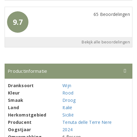
65 Beoordelingen
9.7
Bekijk alle beoordelingen
Productinformatie
Dranksoort
Wijn
Kleur
Rood
Smaak
Droog
Land
Italië
Herkomstgebied
Sicilië
Producent
Tenuta delle Terre Nere
Oogstjaar
2024
Omverpakking
6 flessen