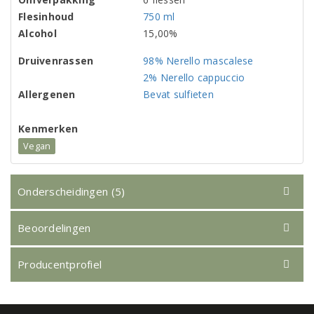
Flesinhoud
750 ml
Alcohol
15,00%
Druivenrassen
98% Nerello mascalese
2% Nerello cappuccio
Allergenen
Bevat sulfieten
Kenmerken
Vegan
Onderscheidingen (5)
Beoordelingen
Producentprofiel