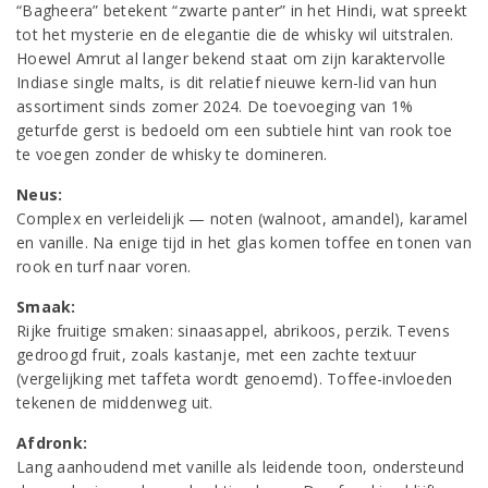
“Bagheera” betekent “zwarte panter” in het Hindi, wat spreekt
tot het mysterie en de elegantie die de whisky wil uitstralen.
Hoewel Amrut al langer bekend staat om zijn karaktervolle
Indiase single malts, is dit relatief nieuwe kern-lid van hun
assortiment sinds zomer 2024. De toevoeging van 1%
geturfde gerst is bedoeld om een subtiele hint van rook toe
te voegen zonder de whisky te domineren.
Neus:
Complex en verleidelijk — noten (walnoot, amandel), karamel
en vanille. Na enige tijd in het glas komen toffee en tonen van
rook en turf naar voren.
Smaak:
Rijke fruitige smaken: sinaasappel, abrikoos, perzik. Tevens
gedroogd fruit, zoals kastanje, met een zachte textuur
(vergelijking met taffeta wordt genoemd). Toffee-invloeden
tekenen de middenweg uit.
Afdronk:
Lang aanhoudend met vanille als leidende toon, ondersteund