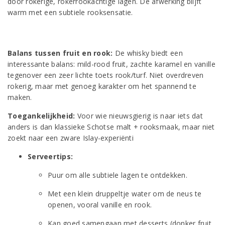
door rokerige, rokerrookachtige lagen. De afwerking blijft
warm met een subtiele rooksensatie.
Balans tussen fruit en rook:
De whisky biedt een
interessante balans: mild-rood fruit, zachte karamel en vanille
tegenover een zeer lichte toets rook/turf. Niet overdreven
rokerig, maar met genoeg karakter om het spannend te
maken.
Toegankelijkheid:
Voor wie nieuwsgierig is naar iets dat
anders is dan klassieke Schotse malt + rooksmaak, maar niet
zoekt naar een zware Islay-experiënti
Serveertips:
Puur om alle subtiele lagen te ontdekken.
Met een klein druppeltje water om de neus te
openen, vooral vanille en rook.
Kan goed samengaan met desserts (donker fruit,