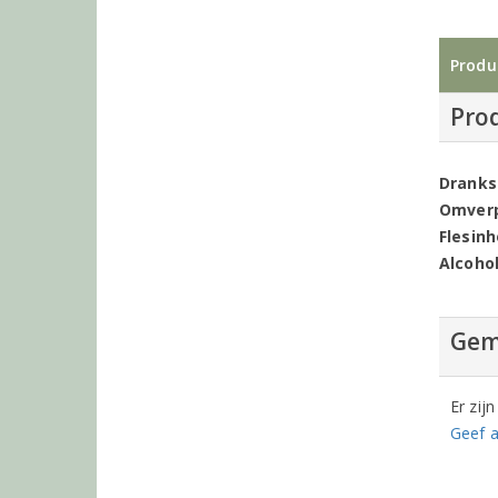
Produ
Pro
Dranks
Omver
Flesin
Alcoho
Gem
Er zij
Geef a