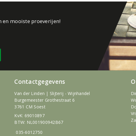
n en mooiste proeverijen!
Contactgegevens
O
Van der Linden | Slijterij - Wijnhandel
Di
Burgemeester Grothestraat 6
Wo
3761 CM Soest
Do
Vr
KvK: 69010897
Za
BTW: NL001900942B67
035-6012750