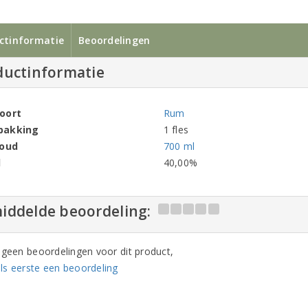
ctinformatie
Beoordelingen
ductinformatie
oort
Rum
pakking
1 fles
houd
700 ml
l
40,00%
iddelde beoordeling:
n geen beoordelingen voor dit product,
ls eerste een beoordeling