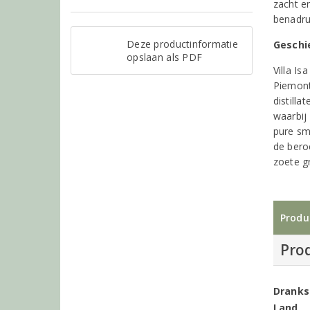
zacht e
benadru
Deze productinformatie
Geschi
opslaan als PDF
Villa I
Piemont
distilla
waarbij
pure sm
de bero
zoete g
Produ
Pro
Dranks
Land