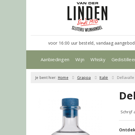
voor 16:00 uur besteld, vandaag aangebod
Aanbiedingen
Wijn
Whisky
Gedistillee
Je bent hier:
Home
Grappa
Italië
Dellavalle
Del
Schrijf
Ontdek 