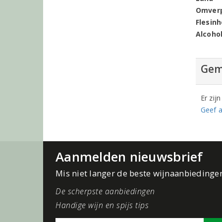
Omver
Flesin
Alcoho
Gem
Er zij
Geef a
Aanmelden nieuwsbrief
Mis niet langer de beste wijnaanbiedinge
De scherpste aanbiedingen
Handige wijn en spijs tips