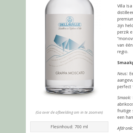
Villa I
distille
premium
zijn he
perzik e
“monovi
van één
regio.
Smaakpr
Neus:
Ee
aangevul
perfect
Smaak:
abrikoo
fruitige
(Ga over de afbeelding om in te zoomen)
een har
Flesinhoud: 700 ml
Afdronk