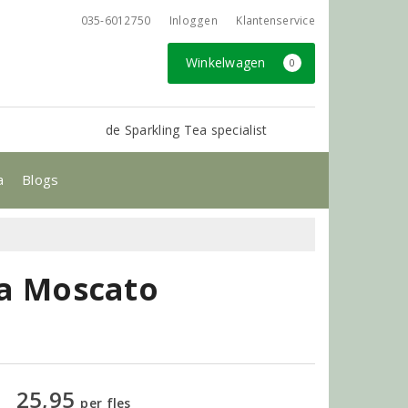
035-6012750
Inloggen
Klantenservice
Winkelwagen
0
de Sparkling Tea specialist
a
Blogs
ppa Moscato
25,95
per fles