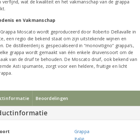
n verfijnd, wat de kwaliteit en het vakmanschap van de grappa
kt.
edenis en Vakmanschap
sa Grappa Moscato wordt geproduceerd door Roberto Dellavalle in
e, een regio die bekend staat om zijn uitstekende wijnen en
ten. De distilleerderij is gespecialiseerd in “monovitigno” grappa’s,
 elke grappa wordt gemaakt van één enkele druivensoort om de
aak van de druif te behouden. De Moscato druif, ook bekend van
emde Asti spumante, zorgt voor een heldere, fruitige en licht
rappa.
ctinformatie
Beoordelingen
ductinformatie
oort
Grappa
Italië