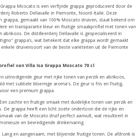
sa Grappa Moscato is een verfijnde grappa geproduceerd door de
erderij Roberto Dellavalle in Piemonte, Noord-Italië. Deze
 grappa, gemaakt van 100% Moscato druiven, staat bekend om
ldere en transparante kleur en fruitige smaakprofiel met tonen van
n abrikoos. De distilleerderij Dellavalle is gespecialiseerd in
tigno” grappa’s, wat betekent dat elke grappa wordt gemaakt
 enkele druivensoort van de beste variëteiten uit de Piemonte
ofiel van Villa Isa Grappa Moscato 70 cl
n uitnodigende geur met rijke tonen van perzik en abrikoos,
d met subtiele bloemige aroma's. De geur is fris en fruitig,
 voor een premium grappa.
Een zachte en fruitige smaak met duidelijke tonen van perzik en
s. De grappa heeft een licht zoete ondertoon die de rijke en
 smaak van de Moscato druif perfect aanvult, wat resulteert in
monieuze en bevredigende drinkervaring.
:
Lang en aangenaam, met blijvende fruitige tonen. De afdronk is