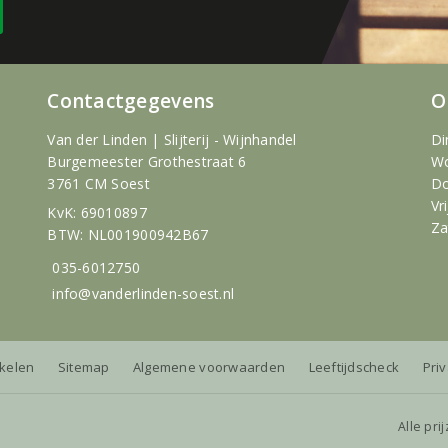
Contactgegevens
O
Van der Linden | Slijterij - Wijnhandel
Di
Burgemeester Grothestraat 6
Wo
3761 CM Soest
Do
Vr
KvK: 69010897
Za
BTW: NL001900942B67
035-6012750
info@vanderlinden-soest.nl
nkelen
Sitemap
Algemene voorwaarden
Leeftijdscheck
Pri
Alle pri