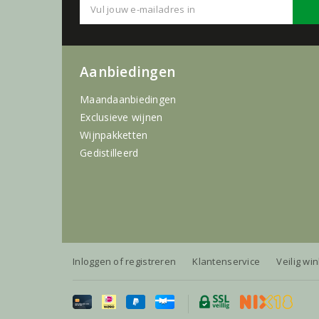
Aanbiedingen
Maandaanbiedingen
Exclusieve wijnen
Wijnpakketten
Gedistilleerd
Inloggen of registreren
Klantenservice
Veilig wi