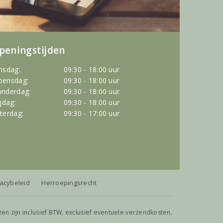
peningstijden
nsdag:
09:30 - 18:00 uur
ensdag:
09:30 - 18:00 uur
nderdag:
09:30 - 18:00 uur
ijdag:
09:30 - 18:00 uur
terdag:
09:30 - 17:00 uur
vacybeleid
Herroepingsrecht
jzen zijn inclusief BTW, exclusief eventuele verzendkosten.