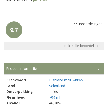
ook te bestellen
per
fles
65 Beoordelingen
9.7
Bekijk alle beoordelingen
Productinformatie
Dranksoort
Highland malt whisky
Land
Schotland
Omverpakking
1 fles
Flesinhoud
700 ml
Alcohol
46,30%