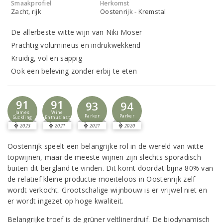
Smaakprofiel
Herkomst
Zacht, rijk
Oostenrijk - Kremstal
De allerbeste witte wijn van Niki Moser
Prachtig volumineus en indrukwekkend
Kruidig, vol en sappig
Ook een beleving zonder erbij te eten
91
91
93
94
James
Wine
Parker
Parker
Suckling
Enthusiast
2023
2021
2021
2020
Oostenrijk speelt een belangrijke rol in de wereld van witte
topwijnen, maar de meeste wijnen zijn slechts sporadisch
buiten dit bergland te vinden. Dit komt doordat bijna 80% van
de relatief kleine productie moeiteloos in Oostenrijk zelf
wordt verkocht. Grootschalige wijnbouw is er vrijwel niet en
er wordt ingezet op hoge kwaliteit.
Belangrijke troef is de grüner veltlinerdruif. De biodynamisch