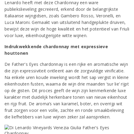
Lenardo heeft met deze Chardonnay een ware
publiekslieveling gecreëerd, erkend door de belangrijkste
Italiaanse wijngidsen, zoals Gambero Rosso, Veronelli, en
Luca Maroni. Gemaakt van uitsluitend handgeplukte druiven,
bewijst deze wijn de hoge kwaliteit en het potentieel van Friuli
voor luxe, eikenhoutgerijpte witte wijnen.
Indrukwekkende chardonnay met expressieve
houttonen
De Father's Eyes chardonnay is een rijke en aromatische wijn
die zijn expressiviteit ontleent aan de zorgvuldige vinificatie.
Na enkele uren koude inweking wordt het sap vergist in kleine
eikenhouten fusten, waarna de wijn drie maanden ‘sur lie’ rijpt
op de gisten. Dit proces geeft de wijn zijn kenmerkende luxe
karakter met duidelijk herkenbare tonen van nieuw eikenhout
en rijp fruit. De aroma’s van karamel, boter, en overrijp wit
fruit zorgen voor een volle, zachte en ronde smaakbeleving
die liefhebbers van luxe wijnen zeker zal aanspreken.