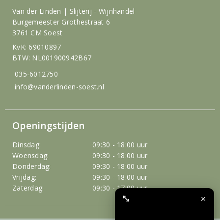
Van der Linden | Slijterij - Wijnhandel
Burgemeester Grothestraat 6
3761 CM Soest
KvK: 69010897
BTW: NL001900942B67
035-6012750
info@vanderlinden-soest.nl
Openingstijden
Dinsdag:
09:30 - 18:00 uur
Woensdag:
09:30 - 18:00 uur
Donderdag:
09:30 - 18:00 uur
Vrijdag:
09:30 - 18:00 uur
Zaterdag:
09:30 - 17:00 uur