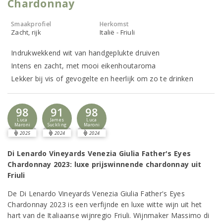
Chardonnay
Smaakprofiel
Herkomst
Zacht, rijk
Italië - Friuli
Indrukwekkend wit van handgeplukte druiven
Intens en zacht, met mooi eikenhoutaroma
Lekker bij vis of gevogelte en heerlijk om zo te drinken
98
91
98
Luca
James
Luca
Maroni
Suckling
Maroni
2025
2024
2024
Di Lenardo Vineyards Venezia Giulia Father's Eyes
Chardonnay 2023: luxe prijswinnende chardonnay uit
Friuli
De Di Lenardo Vineyards Venezia Giulia Father's Eyes
Chardonnay 2023 is een verfijnde en luxe witte wijn uit het
hart van de Italiaanse wijnregio Friuli. Wijnmaker Massimo di