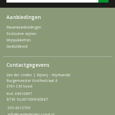
Aanbiedingen
Maandaanbiedingen
Exclusieve wijnen
Wijnpakketten
Gedistilleerd
Contactgegevens
Van der Linden | Slijterij - Wijnhandel
Burgemeester Grothestraat 6
3761 CM Soest
KvK: 69010897
BTW: NL001900942B67
035-6012750
info@vanderlinden-soest.nl