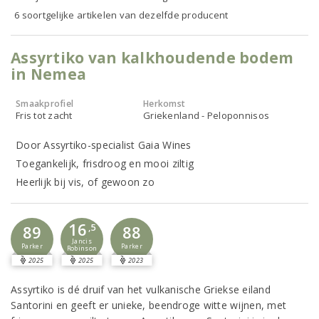
6 soortgelijke artikelen van dezelfde producent
Assyrtiko van kalkhoudende bodem
in Nemea
Smaakprofiel
Herkomst
Fris tot zacht
Griekenland - Peloponnisos
Door Assyrtiko-specialist Gaia Wines
Toegankelijk, frisdroog en mooi ziltig
Heerlijk bij vis, of gewoon zo
16
89
,5
88
Jancis
Parker
Parker
Robinson
2025
2025
2023
Assyrtiko is dé druif van het vulkanische Griekse eiland
Santorini en geeft er unieke, beendroge witte wijnen, met