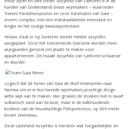
frisse zuren en zilte tonen. Assyrtiko van Santorini is in de
handen van Griekenlands beste wijnmakers – waaronder
Yiannis Paraskevopoulos en Leon Karatsalos van Gaia –
enorm complex, met een indrukwekkende intensiteit en
lengte en het nodige bewaarpotentieel.
Helaas staat er op Santorini steeds minder assyrtiko
aangeplant. Door het toenemende toerisme worden meer
wijngaarden gerooid om plaats te maken voor
appartementen. Dit maakt Assyrtiko van Santorini schaarser
en duurder.
Logisch dat de heren van Gaia de druif meenamen naar
Nemea om er in hun tweede wijnmakerij prachtige droge
witte wijn van te maken. Hier groeien de stokken niet in zwart
vulkanisch zand aan de kust, maar in de kalkhoudende
bodems van de heuvelachtige Peloponnesos, op 600 meter
boven zeeniveau.
Deze vasteland-Assyrtiko is hierdoor wat toegankelijker en