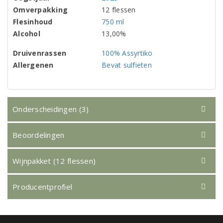
Omverpakking
12 flessen
Flesinhoud
750 ml
Alcohol
13,00%
Druivenrassen
100% Assyrtiko
Allergenen
Bevat sulfieten
Onderscheidingen (3)
Beoordelingen
Wijnpakket (12 flessen)
Producentprofiel