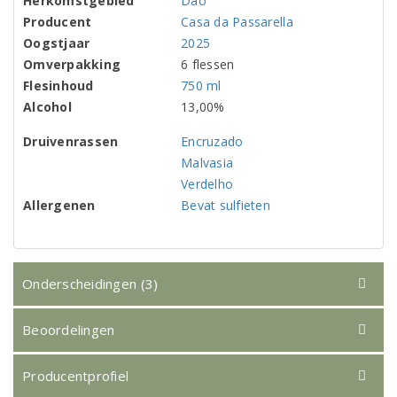
Herkomstgebied
Dão
Producent
Casa da Passarella
Oogstjaar
2025
Omverpakking
6 flessen
Flesinhoud
750 ml
Alcohol
13,00%
Druivenrassen
Encruzado
Malvasia
Verdelho
Allergenen
Bevat sulfieten
Onderscheidingen (3)
Beoordelingen
Producentprofiel