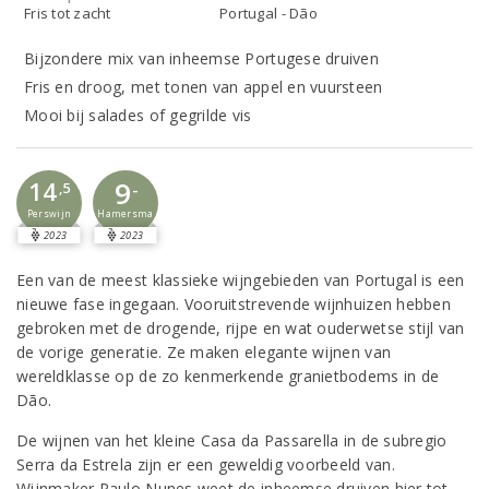
Fris tot zacht
Portugal - Dão
Bijzondere mix van inheemse Portugese druiven
Fris en droog, met tonen van appel en vuursteen
Mooi bij salades of gegrilde vis
9
14
-
,5
Perswijn
Hamersma
2023
2023
Een van de meest klassieke wijngebieden van Portugal is een
nieuwe fase ingegaan. Vooruitstrevende wijnhuizen hebben
gebroken met de drogende, rijpe en wat ouderwetse stijl van
de vorige generatie. Ze maken elegante wijnen van
wereldklasse op de zo kenmerkende granietbodems in de
Dão.
De wijnen van het kleine Casa da Passarella in de subregio
Serra da Estrela zijn er een geweldig voorbeeld van.
Wijnmaker Paulo Nunes weet de inheemse druiven hier tot