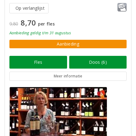
Op verlanglijst
8,70
9,80
per fles
Aanbieding
geldig
t/m 31 augustus
Aanbieding
Fles
Doos (6)
Meer informatie