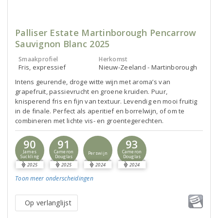
Palliser Estate Martinborough Pencarrow
Sauvignon Blanc 2025
Smaakprofiel
Herkomst
Fris, expressief
Nieuw-Zeeland - Martinborough
Intens geurende, droge witte wijn met aroma’s van
grapefruit, passievrucht en groene kruiden. Puur,
knisperend fris en fijn van textuur. Levendig en mooi fruitig
in de finale. Perfect als aperitief en borrelwijn, of om te
combineren met lichte vis- en groentegerechten.
90
91
93
James
Cameron
Cameron
Perswijn
Suckling
Douglas
Douglas
2025
2025
2024
2024
Toon meer
onderscheidingen
Op verlanglijst