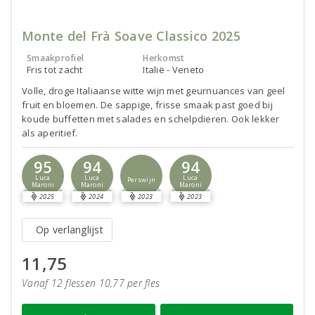
Monte del Frà Soave Classico 2025
Smaakprofiel
Herkomst
Fris tot zacht
Italië - Veneto
Volle, droge Italiaanse witte wijn met geurnuances van geel
fruit en bloemen. De sappige, frisse smaak past goed bij
koude buffetten met salades en schelpdieren. Ook lekker
als aperitief.
95
94
94
Luca
Luca
Luca
Perswijn
Maroni
Maroni
Maroni
2025
2024
2023
2023
Op verlanglijst
11,75
Vanaf 12 flessen 10,77 per fles