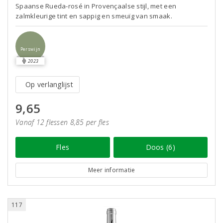
Spaanse Rueda-rosé in Provençaalse stijl, met een
zalmkleurige tint en sappig en smeuïg van smaak.
Perswijn
2023
Op verlanglijst
9,65
Vanaf 12 flessen 8,85 per fles
Fles
Doos (6)
Meer informatie
117