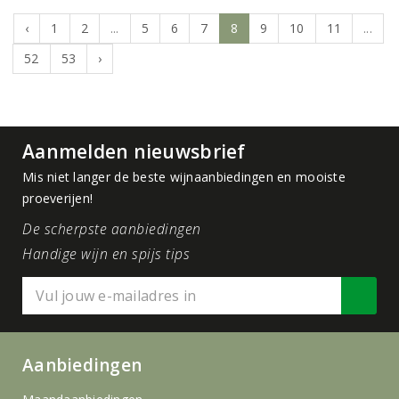
‹
1
2
...
5
6
7
8
9
10
11
...
52
53
›
Aanmelden nieuwsbrief
Mis niet langer de beste wijnaanbiedingen en mooiste
proeverijen!
De scherpste aanbiedingen
Handige wijn en spijs tips
Aanbiedingen