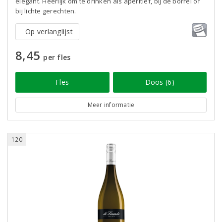
elegant. Heerlijk om te drinken als aperitief, bij de borrel of
bij lichte gerechten.
Op verlanglijst
8,45
per fles
Fles
Doos (6)
Meer informatie
120