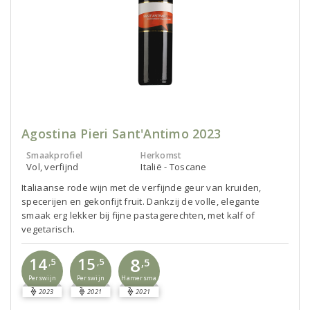
Agostina Pieri Sant'Antimo 2023
Smaakprofiel
Herkomst
Vol, verfijnd
Italië - Toscane
Italiaanse rode wijn met de verfijnde geur van kruiden,
specerijen en gekonfijt fruit. Dankzij de volle, elegante
smaak erg lekker bij fijne pastagerechten, met kalf of
vegetarisch.
8
14
15
,5
,5
,5
Perswijn
Perswijn
Hamersma
2023
2021
2021