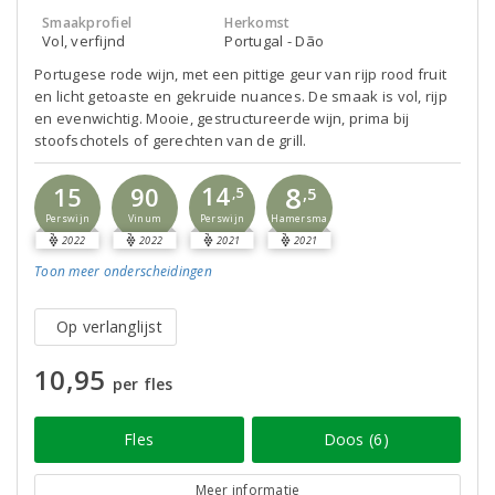
Smaakprofiel
Herkomst
Vol, verfijnd
Portugal - Dão
Portugese rode wijn, met een pittige geur van rijp rood fruit
en licht getoaste en gekruide nuances. De smaak is vol, rijp
en evenwichtig. Mooie, gestructureerde wijn, prima bij
stoofschotels of gerechten van de grill.
8
14
15
90
,5
,5
Perswijn
Perswijn
Vinum
Hamersma
2022
2022
2021
2021
Toon meer
onderscheidingen
Op verlanglijst
10,95
per fles
Fles
Doos (6)
Meer informatie