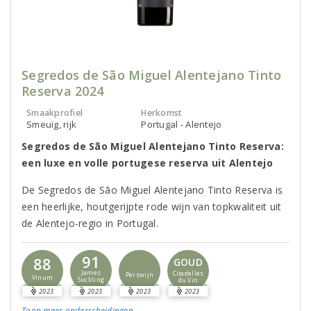
Segredos de São Miguel Alentejano Tinto
Reserva 2024
Smaakprofiel
Herkomst
Smeuïg, rijk
Portugal - Alentejo
Segredos de São Miguel Alentejano Tinto Reserva:
een luxe en volle portugese reserva uit Alentejo
De Segredos de São Miguel Alentejano Tinto Reserva is
een heerlijke, houtgerijpte rode wijn van topkwaliteit uit
de Alentejo-regio in Portugal.
91
88
GOUD
James
Citadelles
Perswijn
Vinum
Suckling
du Vin
2023
2023
2023
2023
Toon meer
onderscheidingen