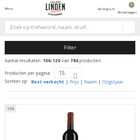
0
Menu
Verlanglijst
Winkelwagen
Filter
Aantal resultaten:
106-120
van
784
producten
Producten per pagina:
Sorteer op:
Best verkocht
|
Prijs
|
Naam
|
Oogstjaar
106