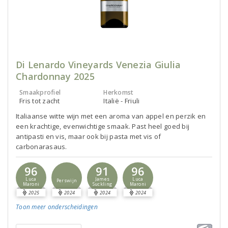
Di Lenardo Vineyards Venezia Giulia
Chardonnay 2025
Smaakprofiel
Herkomst
Fris tot zacht
Italië - Friuli
Italiaanse witte wijn met een aroma van appel en perzik en
een krachtige, evenwichtige smaak. Past heel goed bij
antipasti en vis, maar ook bij pasta met vis of
carbonarasaus.
96
91
96
Luca
James
Luca
Perswijn
Maroni
Suckling
Maroni
2025
2024
2024
2024
Toon meer
onderscheidingen