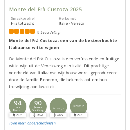
Monte del Frà Custoza 2025
Smaakprofiel
Herkomst
Fris tot zacht
Italië - Veneto
(1 beoordeling)
Monte del Frà Custoza: een van de bestverkochte
Italiaanse witte wijnen
De Monte del Frà Custoza is een verfrissende en fruitige
witte wijn uit de Veneto-regio in Italië. Dit prachtige
voorbeeld van Italiaanse wijnbouw wordt geproduceerd
door de familie Bonomo, die bekendstaat om hun
toewijding aan kwaliteit.
94
90
Perswijn
Luca
James
Perswijn
Maroni
Suckling
2025
2024
2023
2023
Toon meer
onderscheidingen