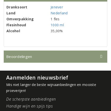
Dranksoort
Jenever
Land
Nederland
Omverpakking
1 fles
Flesinhoud
1000 ml
Alcohol
35,00%
Beoordelingen
Aanmelden nieuwsbrief
Mis niet langer de beste wijnaanbiedingen en mooiste
proeverijen!
De scherpste aanbiedingen
Handige wijn en spijs tips