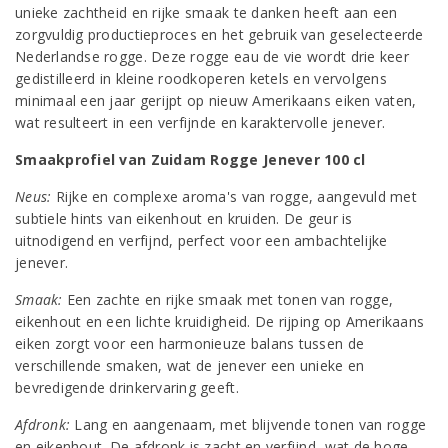
unieke zachtheid en rijke smaak te danken heeft aan een
zorgvuldig productieproces en het gebruik van geselecteerde
Nederlandse rogge. Deze rogge eau de vie wordt drie keer
gedistilleerd in kleine roodkoperen ketels en vervolgens
minimaal een jaar gerijpt op nieuw Amerikaans eiken vaten,
wat resulteert in een verfijnde en karaktervolle jenever.
Smaakprofiel van Zuidam Rogge Jenever 100 cl
Neus:
Rijke en complexe aroma's van rogge, aangevuld met
subtiele hints van eikenhout en kruiden. De geur is
uitnodigend en verfijnd, perfect voor een ambachtelijke
jenever.
Smaak:
Een zachte en rijke smaak met tonen van rogge,
eikenhout en een lichte kruidigheid. De rijping op Amerikaans
eiken zorgt voor een harmonieuze balans tussen de
verschillende smaken, wat de jenever een unieke en
bevredigende drinkervaring geeft.
Afdronk:
Lang en aangenaam, met blijvende tonen van rogge
en eikenhout. De afdronk is zacht en verfijnd, wat de hoge