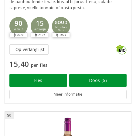
de aanhoudende finale. Ideaal bij bruschetta, salade
caprese, vitello tonnato of pasta pesto.
90
15
GOUD
Mundus
Vinous
Perswijn
Vini
2024
2023
2023
Op verlanglijst
15,40
per fles
Fles
Doos (6)
Meer informatie
59