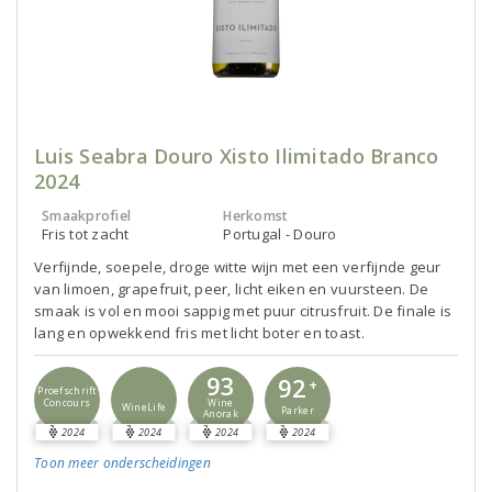
Luis Seabra Douro Xisto Ilimitado Branco
2024
Smaakprofiel
Herkomst
Fris tot zacht
Portugal - Douro
Verfijnde, soepele, droge witte wijn met een verfijnde geur
van limoen, grapefruit, peer, licht eiken en vuursteen. De
smaak is vol en mooi sappig met puur citrusfruit. De finale is
lang en opwekkend fris met licht boter en toast.
93
92
+
Proefschrift
Concours
Wine
WineLife
Parker
Anorak
2024
2024
2024
2024
Toon meer
onderscheidingen