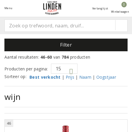
0
Menu
Verlanglijst
Winkelwagen
Filter
Aantal resultaten:
46-60
van
784
producten
Producten per pagina:
Sorteer op:
Best verkocht
|
Prijs
|
Naam
|
Oogstjaar
wijn
46