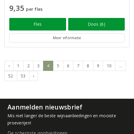
9,35
per fles
Fles
Doos (6)
Meer informatie
‹
1
2
3
4
5
6
7
8
9
10
...
52
53
›
Aanmelden nieuwsbrief
Mis niet langer de beste wijnaanbiedingen en mooiste
proeverijen!
De scherpste aanbiedingen