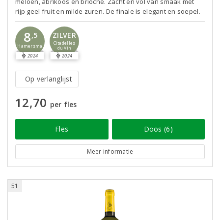
meloen, abrikoos en brioche. Zacht en vol van smaak met
rijp geel fruit en milde zuren. De finale is elegant en soepel.
8
,5
ZILVER
Citadelles
Hamersma
du Vin
2024
2024
Op verlanglijst
12,70
per fles
Fles
Doos (6)
Meer informatie
51