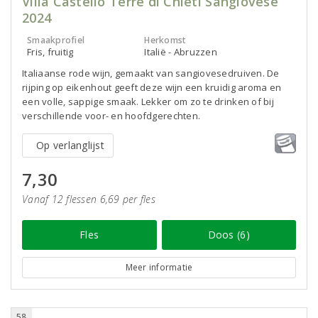
Villa Castello Terre di Chieti Sangiovese
2024
Smaakprofiel
Herkomst
Fris, fruitig
Italië - Abruzzen
Italiaanse rode wijn, gemaakt van sangiovesedruiven. De
rijping op eikenhout geeft deze wijn een kruidig aroma en
een volle, sappige smaak. Lekker om zo te drinken of bij
verschillende voor- en hoofdgerechten.
Op verlanglijst
7,30
Vanaf 12 flessen 6,69 per fles
Fles
Doos (6)
Meer informatie
58