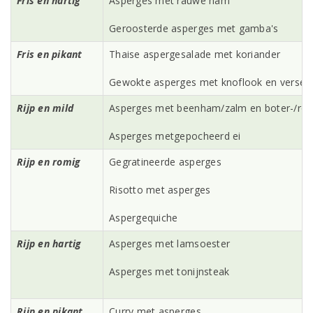
Fris en hartig
Asperges met rauwe ham
Geroosterde asperges met gamba's
Fris en pikant
Thaise aspergesalade met koriander
Gewokte asperges met knoflook en verse
Rijp en mild
Asperges met beenham/zalm en boter-/ro
Asperges metgepocheerd ei
Rijp en romig
Gegratineerde asperges
Risotto met asperges
Aspergequiche
Rijp en hartig
Asperges met lamsoester
Asperges met tonijnsteak
Rijp en pikant
Curry met asperges