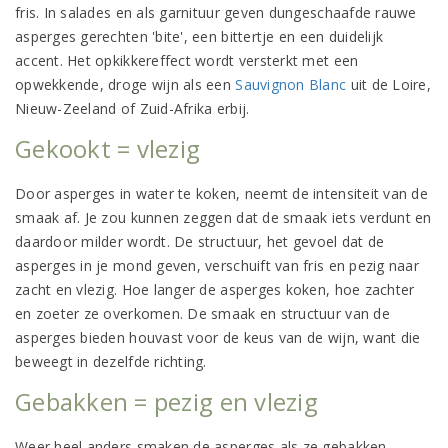
fris. In salades en als garnituur geven dungeschaafde rauwe
asperges gerechten 'bite', een bittertje en een duidelijk
accent. Het opkikkereffect wordt versterkt met een
opwekkende, droge wijn als een
Sauvignon Blanc
uit de Loire,
Nieuw-Zeeland of Zuid-Afrika erbij.
Gekookt = vlezig
Door asperges in water te koken, neemt de intensiteit van de
smaak af. Je zou kunnen zeggen dat de smaak iets verdunt en
daardoor milder wordt. De structuur, het gevoel dat de
asperges in je mond geven, verschuift van fris en pezig naar
zacht en vlezig. Hoe langer de asperges koken, hoe zachter
en zoeter ze overkomen. De smaak en structuur van de
asperges bieden houvast voor de keus van de wijn, want die
beweegt in dezelfde richting.
Gebakken = pezig en vlezig
Weer heel anders smaken de asperges als ze gebakken,