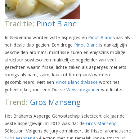
Traditie:
Pinot Blanc
In Nederland worden witte asperges en
Pinot Blanc
vaak als
het ideale duo gezien. Een droge
Pinot Blanc
is dankzij zijn
bescheiden aroma's, mildfrisse zuren en enigszins mollige
structuur sowieso een makkelijke begeleider van veel
gerechten waarin frisse, lichte zaken als asperges met iets
romigs als ham, zalm, kaas of boter(saus) worden
gecombineerd. Met een
Pinot Blanc d'Alsace
wordt het
geheel rijker, met een Duitse
Weissburgunder
wat lichter.
Trend:
Gros Manseng
Het Brabants Asperge Genootschap selecteert elk jaar de
beste aspergewijn. In 2012 was dat de
Gros Manseng
Sélection. Volgens de jury combineert de frisse, aromatische
Gros Manseng
Sélection met zijn tamelijk ronde structuur