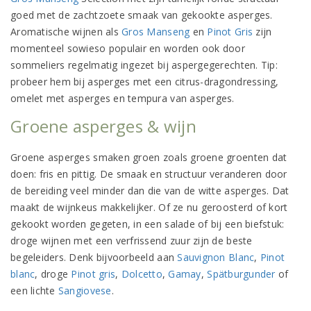
goed met de zachtzoete smaak van gekookte asperges.
Aromatische wijnen als
Gros Manseng
en
Pinot Gris
zijn
momenteel sowieso populair en worden ook door
sommeliers regelmatig ingezet bij aspergegerechten. Tip:
probeer hem bij asperges met een citrus-dragondressing,
omelet met asperges en tempura van asperges.
Groene asperges & wijn
Groene asperges smaken groen zoals groene groenten dat
doen: fris en pittig. De smaak en structuur veranderen door
de bereiding veel minder dan die van de witte asperges. Dat
maakt de wijnkeus makkelijker. Of ze nu geroosterd of kort
gekookt worden gegeten, in een salade of bij een biefstuk:
droge wijnen met een verfrissend zuur zijn de beste
begeleiders. Denk bijvoorbeeld aan
Sauvignon Blanc
,
Pinot
blanc
, droge
Pinot gris
,
Dolcetto
,
Gamay
,
Spätburgunder
of
een lichte
Sangiovese
.